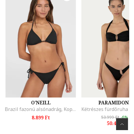
O'NEILL
PARAMIDONN
Brazil fazonú alsónadrág, Koptatott fekete
8.899 Ft
53.999 Ft
-6%
50.499 Ft