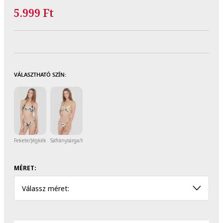
5.999 Ft
VÁLASZTHATÓ SZÍN:
Fekete/Jégkék/Púderrózsaszín
Sáfránysárga/Koptatott fekete/Törtfehér
MÉRET:
Válassz méret: