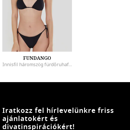
FUNDANGO
Innisfil háromszög fürdőruhafelső kivehető párnázással, Fekete
Iratkozz fel hírlevelünkre friss
ajánlatokért és
divatinspirációkért!