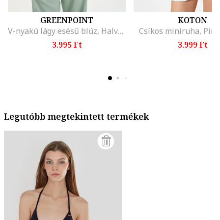
GREENPOINT
KOTON
V-nyakú lágy esésű blúz, Halványzöld
Csíkos miniruha, Piro
3.995 Ft
3.999 Ft
Legutóbb megtekintett termékek