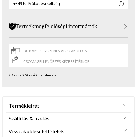
+349 Ft
Működési költség
Termékmegfelelőségi információk
30 NAPOS INGYENES VISSZAKÜLDÉS
CSOMAGELLENŐRZÉS KÉZBESÍTÉSKOR
Az ár a 27%-os Áfát tartalmazza
Termékleírás
Szállítás & fizetés
Visszaküldési feltételek