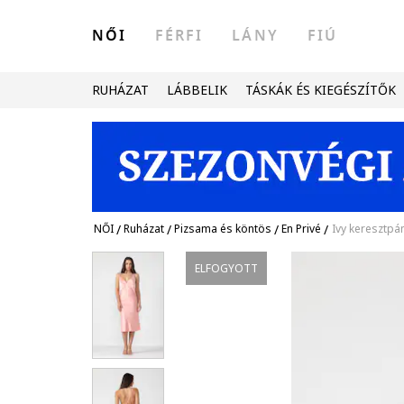
NŐI
FÉRFI
LÁNY
FIÚ
RUHÁZAT
LÁBBELIK
TÁSKÁK ÉS KIEGÉSZÍTŐK
NŐI
/
Ruházat
/
Pizsama és köntös
/
En Privé
/
Ivy keresztpá
ELFOGYOTT