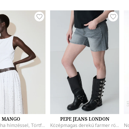
MANGO
PEPE JEANS LONDON
Ujjatlan ruha hímzéssel, Törtfehér
Középmagas derekú farmer rövidnadrág, Melange világosszürke