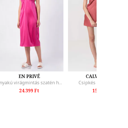
EN PRIVÉ
CALVIN KLEIN
V-nyakú virágmintás szatén hálóing, Fukszia
Csipkés hálóing, Piros
24.399 Ft
15.399 Ft