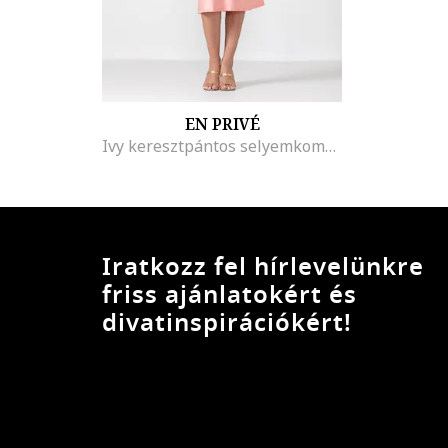
EN PRIVÉ
Ivy keresztpántos selyemkombiné, Pasztellrózsaszín
Iratkozz fel hírlevelünkre
friss ajánlatokért és
divatinspirációkért!