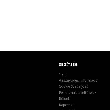
SEGÍTSÉG
GYIK
Visszaküldési információ
Cookie Szabályzat
Felhasználási feltételek
Rólunk
Kapcsolat