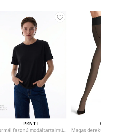
PENTI
FALKE
Normál fazonú modáltartalmú póló, Fekete