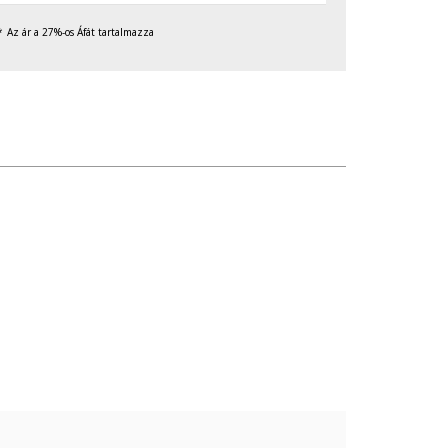
Az ár a 27%-os Áfát tartalmazza