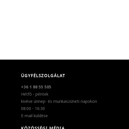
ÜGYFÉLSZOLGÁLAT
+36 1 88 55 505
Hétfő - péntek
kivéve ünnep- és munkaszüneti napokon
08:00 - 16:30
E-mail küldése
KÖZÖSSÉGI MÉDIA