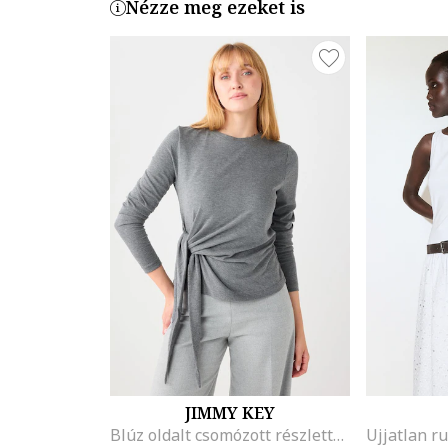
Nézze meg ezeket is
JIMMY KEY
Blúz oldalt csomózott részlettel, Melange szürke