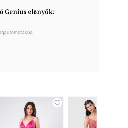
ó Genius előnyök:
magautomatákba.