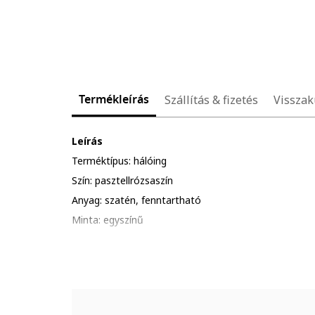
Termékleírás
Szállítás & fizetés
Visszak
Leírás
Terméktípus: hálóing
Szín: pasztellrózsaszín
Anyag: szatén, fenntartható
Minta: egyszínű
Nyakrész: v alakú
Pántok: állítható, keresztpántos a hátoldalán
Ujjhossz: ujjatlan
Zárószerkezet: rögzítés nélküli