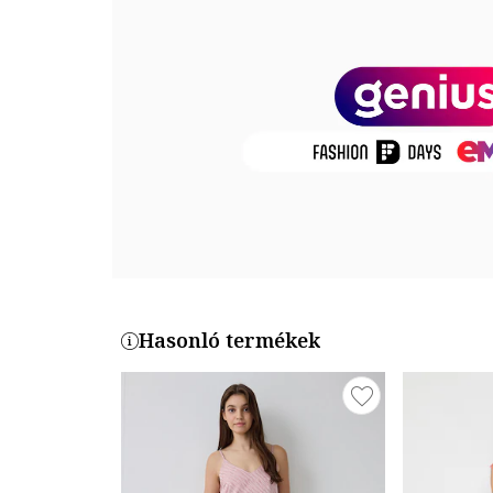
Összetétel
Külső anyag: 100% poliészter
Termékszám
IV-26
Hasonló termékek