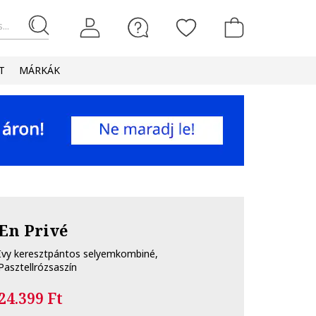
...
T
MÁRKÁK
En Privé
Ivy keresztpántos selyemkombiné,
Pasztellrózsaszín
24.399 Ft