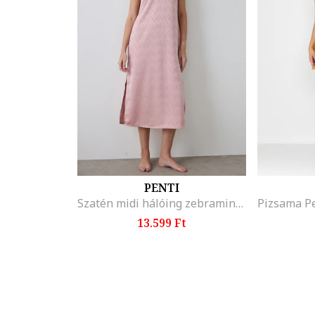
PENTI
Szatén midi hálóing zebramintával, Lazacszín
13.599 Ft