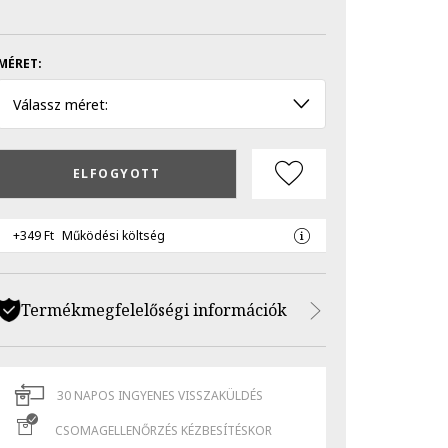
MÉRET:
Válassz méret:
ELFOGYOTT
+349 Ft
Működési költség
Termékmegfelelőségi információk
30 NAPOS INGYENES VISSZAKÜLDÉS
CSOMAGELLENŐRZÉS KÉZBESÍTÉSKOR