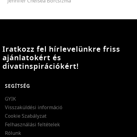
Jennifer Chelsea Bőrcsizma
Iratkozz fel hírlevelünkre friss
ajánlatokért és
divatinspirációkért!
SEGÍTSÉG
GYIK
Visszaküldési információ
Cookie Szabályzat
Felhasználási feltételek
Rólunk