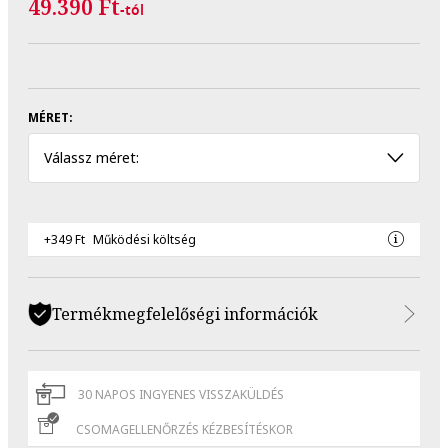
49.390 Ft
-tól
MÉRET:
Válassz méret:
+349 Ft
Működési költség
Termékmegfelelőségi információk
30 NAPOS INGYENES VISSZAKÜLDÉS
CSOMAGELLENŐRZÉS KÉZBESÍTÉSKOR