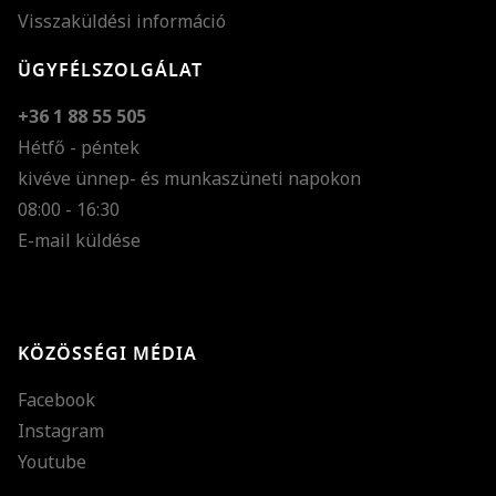
Visszaküldési információ
ÜGYFÉLSZOLGÁLAT
+36 1 88 55 505
Hétfő - péntek
kivéve ünnep- és munkaszüneti napokon
Szöveg méretének n
08:00 - 16:30
E-mail küldése
Szöveg méretének c
Szóköz növelése
Szóköz csökkentése
KÖZÖSSÉGI MÉDIA
Sortávolság növelés
Facebook
Sortávolság csökken
Instagram
Színek invertálása
Youtube