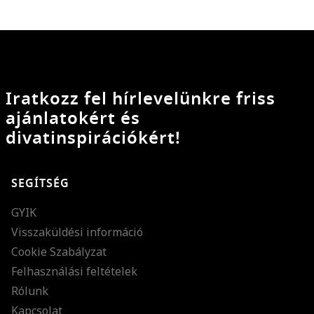
Iratkozz fel hírlevelünkre friss
ajánlatokért és
divatinspirációkért!
SEGÍTSÉG
GYIK
Visszaküldési információ
Cookie Szabályzat
Felhasználási feltételek
Rólunk
Kapcsolat