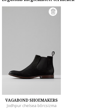
VAGABOND SHOEMAKERS
Jodhpur chelsea bőrcsizma