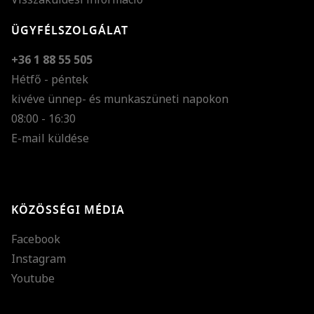
ÜGYFÉLSZOLGÁLAT
+36 1 88 55 505
Hétfő - péntek
kivéve ünnep- és munkaszüneti napokon
Szöveg méretének n
08:00 - 16:30
E-mail küldése
Szöveg méretének c
Szóköz növelése
Szóköz csökkentése
KÖZÖSSÉGI MÉDIA
Sortávolság növelés
Facebook
Sortávolság csökken
Instagram
Színek invertálása
Youtube
Szürke színárnyalato