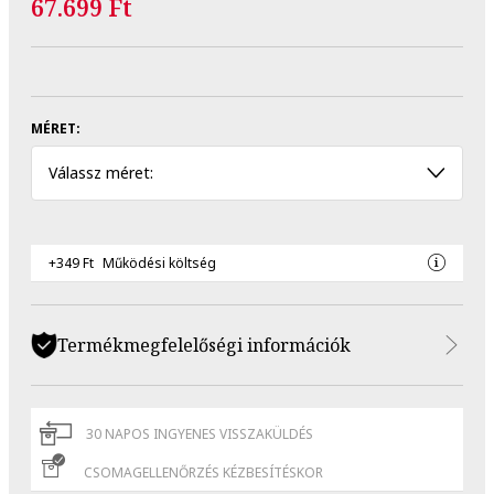
67.699 Ft
MÉRET:
Válassz méret:
+349 Ft
Működési költség
Termékmegfelelőségi információk
30 NAPOS INGYENES VISSZAKÜLDÉS
CSOMAGELLENŐRZÉS KÉZBESÍTÉSKOR