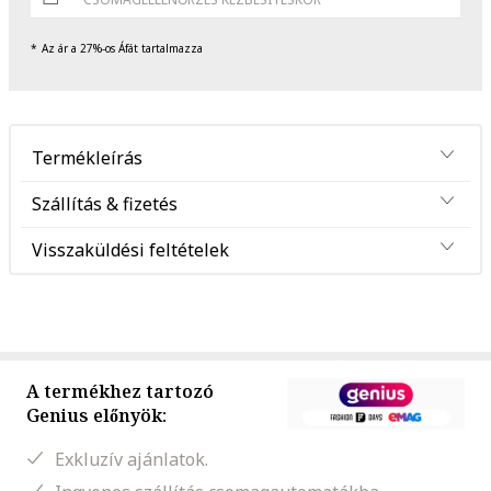
Az ár a 27%-os Áfát tartalmazza
Termékleírás
Szállítás & fizetés
Visszaküldési feltételek
A termékhez tartozó
Genius előnyök:
Exkluzív ajánlatok.