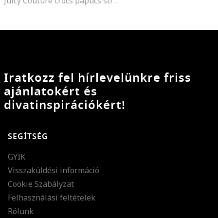
Juicy Couture crocs papucs strasszköves rátétekkel, Világos rózsaszín
Iratkozz fel hírlevelünkre friss
ajánlatokért és
divatinspirációkért!
SEGÍTSÉG
GYIK
Visszaküldési információ
Cookie Szabályzat
Felhasználási feltételek
Rólunk