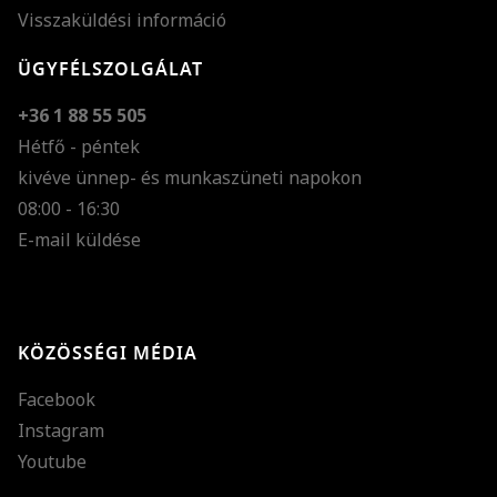
Visszaküldési információ
ÜGYFÉLSZOLGÁLAT
+36 1 88 55 505
Hétfő - péntek
kivéve ünnep- és munkaszüneti napokon
Szöveg méretének n
08:00 - 16:30
E-mail küldése
Szöveg méretének c
Szóköz növelése
Szóköz csökkentése
KÖZÖSSÉGI MÉDIA
Sortávolság növelés
Facebook
Sortávolság csökken
Instagram
Színek invertálása
Youtube