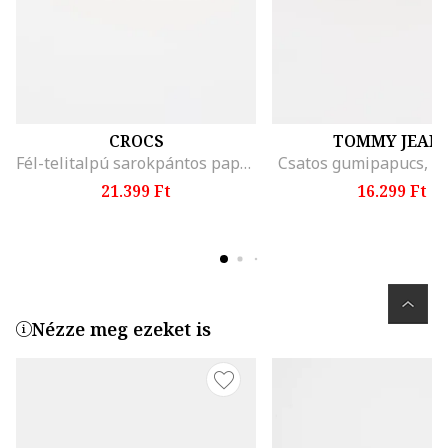
CROCS
TOMMY JEAN
Fél-telitalpú sarokpántos papucs, Neonrózsaszín
Csatos gumipapucs, R
21.399 Ft
16.299 Ft
Nézze meg ezeket is