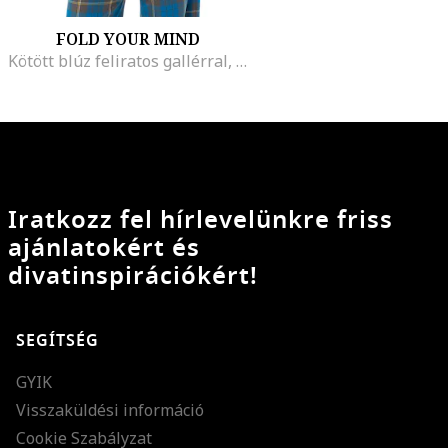
FOLD YOUR MIND
Kötött blúz feliratos gallérral, Királykék
Iratkozz fel hírlevelünkre friss
ajánlatokért és
divatinspirációkért!
SEGÍTSÉG
GYIK
Visszaküldési információ
Cookie Szabályzat