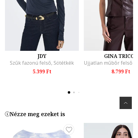
JDY
GINA TRICOT
Szűk fazonú felső, Sötétkék
5.399 Ft
8.799 Ft
Nézze meg ezeket is