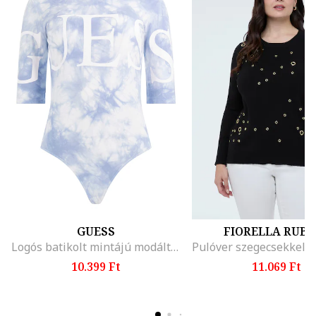
GUESS
FIORELLA RUBI
Logós batikolt mintájú modáltartalmú body
10.399 Ft
11.069 Ft