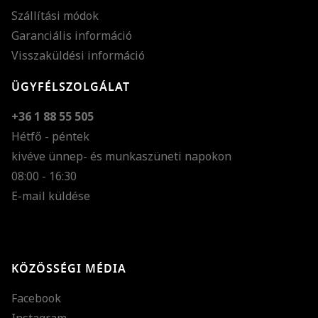
Szállítási módok
Garanciális információ
Visszaküldési információ
ÜGYFÉLSZOLGÁLAT
+36 1 88 55 505
Hétfő - péntek
kivéve ünnep- és munkaszüneti napokon
Szöveg méretének n
08:00 - 16:30
E-mail küldése
Szöveg méretének c
Szóköz növelése
Szóköz csökkentése
KÖZÖSSÉGI MÉDIA
Sortávolság növelés
Facebook
Sortávolság csökken