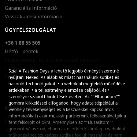
Garanciális információ
Visszaküldési információ
ÜGYFÉLSZOLGÁLAT
+36 1 88 55 505
Hétfő - péntek
kivéve ünnep- és munkaszüneti napokon
Szöveg méretének n
08:00 - 16:30
Szia! A Fashion Days a lehető legjobb élményt szeretné
E-mail küldése
Szöveg méretének c
nyújtani Neked. Az alábbiak miatt használunk sütiket és
hasonló technológiákat: • a weboldal megfelelő működése
Szóköz növelése
érdekében, • a teljesítmény elemzése céljából, és •
személyre szabott hirdetések esetén. Az ""Elfogadom""
Szóköz csökkentése
gombra klikkeléssel elfogadod, hogy adataitd(például a
KÖZÖSSÉGI MÉDIA
webhely tevékenységét és a készülékkel kapcsolatos
Sortávolság növelés
információkat) akár mi, akár partnereink felhasználhatják a
Facebook
fent felsorolt célokra. Amennyiben az ""Elutasítom""
Sortávolság csökken
gombot választod, ebben az esetben kizárólag a weboldal
Instagram
működéséhez szükséges sütiket fogjuk hazsnálni és nem
Színek invertálása