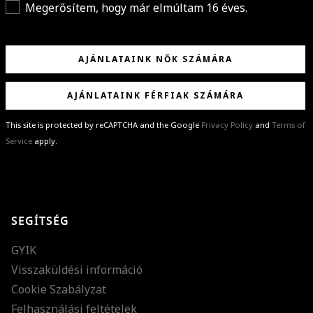
Megerősítem, hogy már elmúltam 16 éves.
AJÁNLATAINK NŐK SZÁMÁRA
AJÁNLATAINK FÉRFIAK SZÁMÁRA
This site is protected by reCAPTCHA and the Google
Privacy Policy
and
Terms of
Service
apply.
GRATULÁLUNK!
Sikeresen feliratkoztál hírlevelünkre a(z)
%email%
címmel.
Alig várjuk, hogy elküldhessük neked márkáink legújabb kollekcióit,
SEGÍTSÉG
különleges ajánlatainkat és stílustippjeinket!
GYIK
Visszaküldési információ
Cookie Szabályzat
Felhasználási feltételek