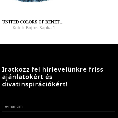
UNITED COLORS OF BENETTON
Kötött Bojtos Sapka 1
Iratkozz fel hírlevelünkre friss
ajánlatokért és
divatinspirációkért!