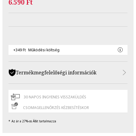
6.590 Ft
+349 Ft
Működési költség
Termékmegfelelőségi információk
30 NAPOS INGYENES VISSZAKÜLDÉS
CSOMAGELLENŐRZÉS KÉZBESÍTÉSKOR
Az ár a 27%-os Áfát tartalmazza