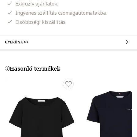
Exkluzív ajánlatok.
Ingyenes szállítás csomagautomatákba.
Elsőbbségi kiszállítás.
GYERÜNK >>
Hasonló termékek