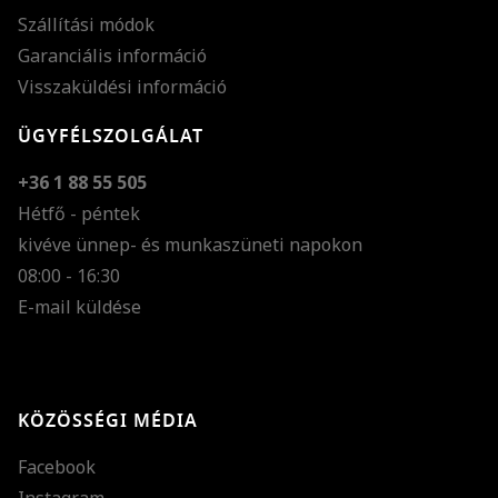
Szállítási módok
Garanciális információ
Visszaküldési információ
ÜGYFÉLSZOLGÁLAT
+36 1 88 55 505
Hétfő - péntek
kivéve ünnep- és munkaszüneti napokon
Szöveg méretének n
08:00 - 16:30
E-mail küldése
Szöveg méretének c
Szóköz növelése
Szóköz csökkentése
KÖZÖSSÉGI MÉDIA
Sortávolság növelés
Facebook
Sortávolság csökken