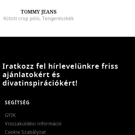
TOMMY JEANS
Kötött crop póló, Tengerészkék
Iratkozz fel hírlevelünkre friss
ajánlatokért és
divatinspirációkért!
SEGÍTSÉG
GYIK
Visszaküldési információ
Cookie Szabályzat