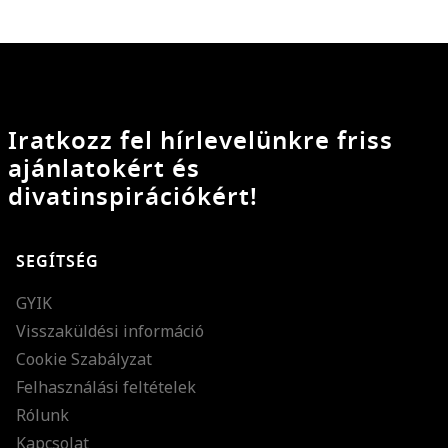
Iratkozz fel hírlevelünkre friss
ajánlatokért és
divatinspirációkért!
SEGÍTSÉG
GYIK
Visszaküldési információ
Cookie Szabályzat
Felhasználási feltételek
Rólunk
Kapcsolat