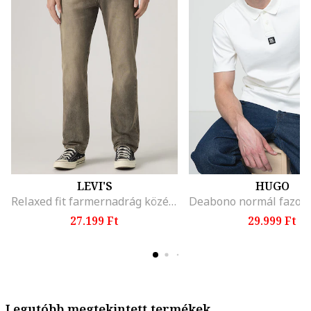
LEVI'S
HUGO
Relaxed fit farmernadrág középmagas derékrésszel, Hamuszürke
27.199 Ft
29.999 Ft
Legutóbb megtekintett termékek