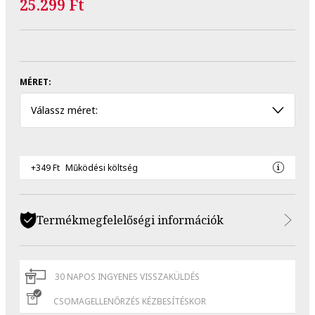
25.299 Ft
MÉRET:
Válassz méret:
+349 Ft
Működési költség
Termékmegfelelőségi információk
30 NAPOS INGYENES VISSZAKÜLDÉS
CSOMAGELLENŐRZÉS KÉZBESÍTÉSKOR