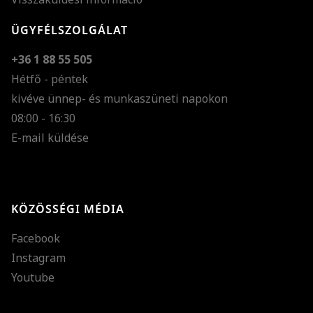
ÜGYFÉLSZOLGÁLAT
+36 1 88 55 505
Hétfő - péntek
kivéve ünnep- és munkaszüneti napokon
Szöveg méretének n
08:00 - 16:30
E-mail küldése
Szöveg méretének c
Szóköz növelése
Szóköz csökkentése
KÖZÖSSÉGI MÉDIA
Sortávolság növelés
Facebook
Sortávolság csökken
Instagram
Színek invertálása
Youtube
Szürke színárnyalato