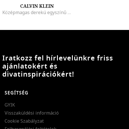
CALVIN KLEIN
Középmagas derekú egyszínű farmernadrág, Sötétkék
Iratkozz fel hírlevelünkre friss
ajánlatokért és
divatinspirációkért!
SEGÍTSÉG
GYIK
Visszaküldési információ
Cookie Szabályzat