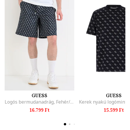
GUESS
GUESS
Logós bermudanadrág, Fehér/Szénszürke
16.799 Ft
15.599 Ft