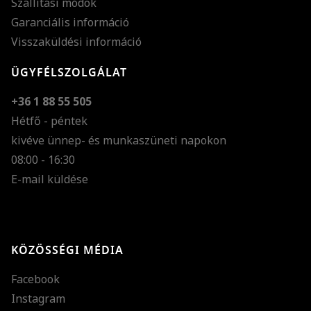
Szállítási módok
Garanciális információ
Visszaküldési információ
ÜGYFÉLSZOLGÁLAT
+36 1 88 55 505
Hétfő - péntek
kivéve ünnep- és munkaszüneti napokon
Szöveg méretének n
08:00 - 16:30
E-mail küldése
Szöveg méretének c
Szóköz növelése
Szóköz csökkentése
KÖZÖSSÉGI MÉDIA
Sortávolság növelés
Facebook
Sortávolság csökken
Instagram