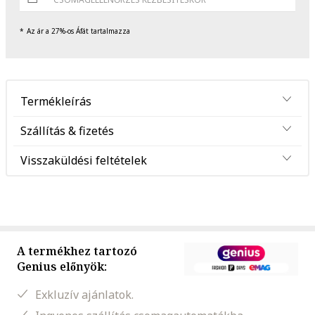
Az ár a 27%-os Áfát tartalmazza
Termékleírás
Szállítás & fizetés
Visszaküldési feltételek
A termékhez tartozó
Genius előnyök:
Exkluzív ajánlatok.