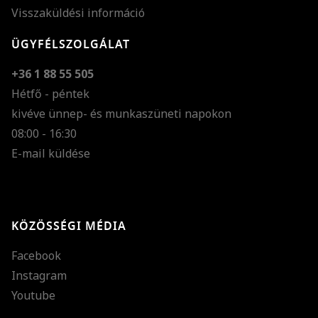
Visszaküldési információ
ÜGYFÉLSZOLGÁLAT
+36 1 88 55 505
Hétfő - péntek
kivéve ünnep- és munkaszüneti napokon
Szöveg méretének n
08:00 - 16:30
E-mail küldése
Szöveg méretének c
Szóköz növelése
Szóköz csökkentése
KÖZÖSSÉGI MÉDIA
Sortávolság növelés
Facebook
Sortávolság csökken
Instagram
Színek invertálása
Youtube