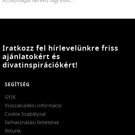
Középmagas derekú lágy esésű nadrágszoknya, Világos rózsaszín
Iratkozz fel hírlevelünkre friss
ajánlatokért és
divatinspirációkért!
SEGÍTSÉG
GYIK
Visszaküldési információ
Cookie Szabályzat
Felhasználási feltételek
Rólunk