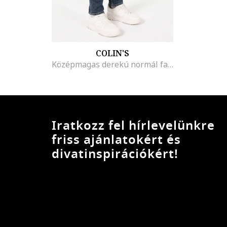
COLIN'S
Középmagas derekú normál fazonú farmernadrág, Kék
Iratkozz fel hírlevelünkre
friss ajánlatokért és
divatinspirációkért!