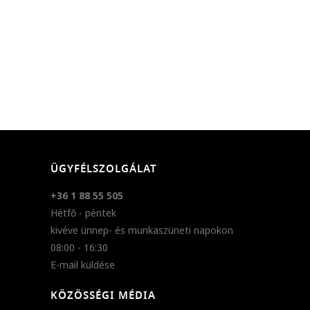
ÜGYFÉLSZOLGÁLAT
+36 1 88 55 505
Hétfő - péntek
kivéve ünnep- és munkaszüneti napokon
08:00 - 16:30
E-mail küldése
KÖZÖSSÉGI MÉDIA