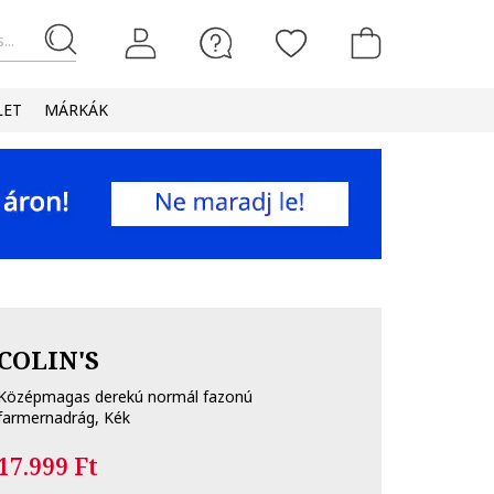
...
LET
MÁRKÁK
COLIN'S
Középmagas derekú normál fazonú
farmernadrág, Kék
17.999 Ft