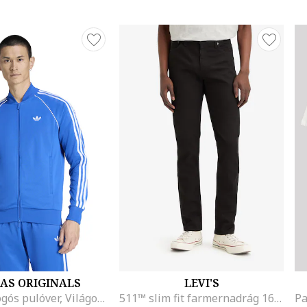
AS ORIGINALS
LEVI'S
Cipzáros logós pulóver, Világoskék
511™ slim fit farmernadrág 16, Fekete