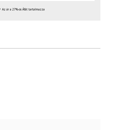
Az ár a 27%-os Áfát tartalmazza