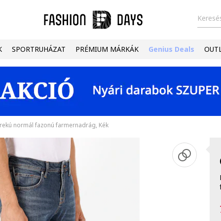
Keresés
K
SPORTRUHÁZAT
PRÉMIUM MÁRKÁK
Genius Deals
OUT
ekú normál fazonú farmernadrág, Kék