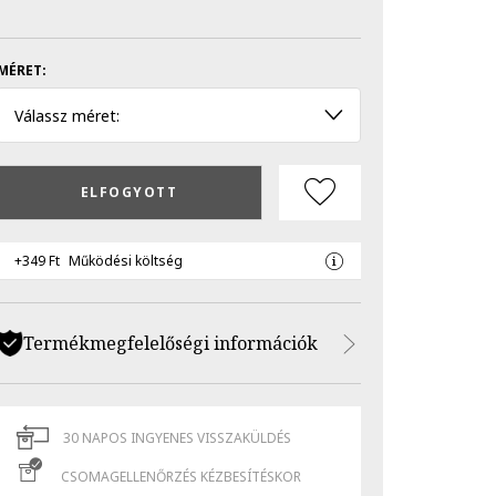
MÉRET:
Válassz méret:
ELFOGYOTT
+349 Ft
Működési költség
Termékmegfelelőségi információk
30 NAPOS INGYENES VISSZAKÜLDÉS
CSOMAGELLENŐRZÉS KÉZBESÍTÉSKOR