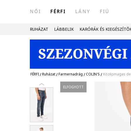
NŐI
FÉRFI
LÁNY
FIÚ
RUHÁZAT
LÁBBELIK
KARÓRÁK ÉS KIEGÉSZÍTŐ
FÉRFI
/
Ruházat
/
Farmernadrág
/
COLIN'S
/
Középmagas der
ELFOGYOTT