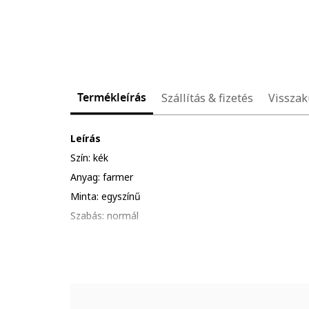
Termékleírás
Szállítás & fizetés
Visszak
Leírás
Szín: kék
Anyag: farmer
Minta: egyszínű
Szabás: normál
Derékrész: középmagas
Hossz: hosszú
Zsebek: 5
Zárószerkezet: cipzáros