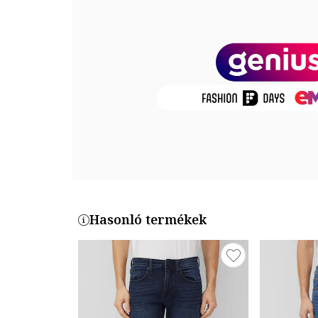
Összetétel
Külső anyag: 99% pamut, 1% elasztán
Termékszám
CL1071282-DN43785
Hasonló termékek