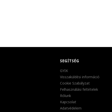
SEGÍTSÉG
GYIK
Visszaküldési információ
Cookie Szabályzat
Felhasználási feltételek
Rólunk
Kapcsolat
Adatvédelem