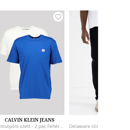
CALVIN KLEIN JEANS
BOSS
Pamutpóló szett - 2 pár, Fehér/Királykék