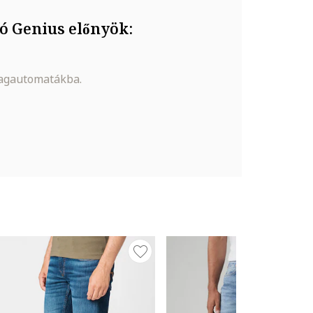
ó Genius előnyök:
magautomatákba.