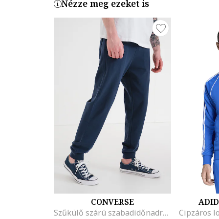
Nézze meg ezeket is
CONVERSE
ADID
Szűkülő szárú szabadidőnadrág logós foltrátéttel, Tengerészkék