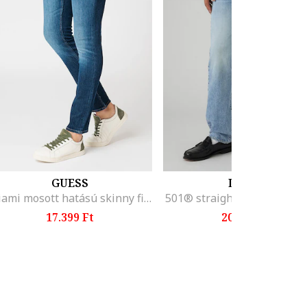
GUESS
LEVI'S
Miami mosott hatású skinny fit farmernadrág, Sötétkék
501® straight fit farmerna
17.399 Ft
20.399 Ft