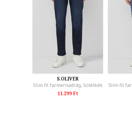
S.OLIVER
Slim fit farmernadrág, Sötétkék
Slim fit f
11.299 Ft