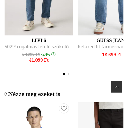
LEVI'S
GUESS JEANS
502™ rugalmas lefelé szűkülő farmernadrág, Tengerészkék
54.099 Ft
-24%
18.699 Ft
41.099 Ft
Nézze meg ezeket is