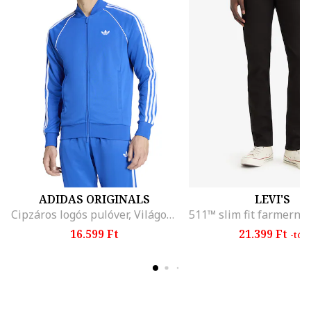
ADIDAS ORIGINALS
LEVI'S
Cipzáros logós pulóver, Világoskék
16.599 Ft
21.399 Ft
-tól