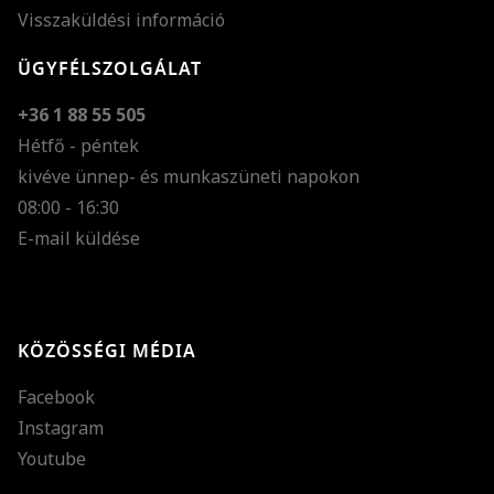
Visszaküldési információ
ÜGYFÉLSZOLGÁLAT
+36 1 88 55 505
Hétfő - péntek
kivéve ünnep- és munkaszüneti napokon
Szöveg méretének n
08:00 - 16:30
E-mail küldése
Szöveg méretének c
Szóköz növelése
Szóköz csökkentése
KÖZÖSSÉGI MÉDIA
Sortávolság növelés
Facebook
Sortávolság csökken
Instagram
Színek invertálása
Youtube