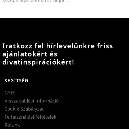
Középmagas derekú straight fit farmernadrág kivágásokkal, Pasztellkék
Iratkozz fel hírlevelünkre friss
ajánlatokért és
divatinspirációkért!
SEGÍTSÉG
GYIK
Visszaküldési információ
Cookie Szabályzat
Felhasználási feltételek
Rólunk