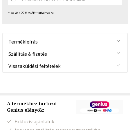
Az ár a 27%-os Áfát tartalmazza
Termékleírás
Szállítás & fizetés
Visszaküldési feltételek
A termékhez tartozó
Genius előnyök:
Exkluzív ajánlatok.