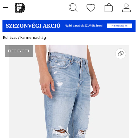
Ruházat
/
Farmernadrág
ELFOGYOTT