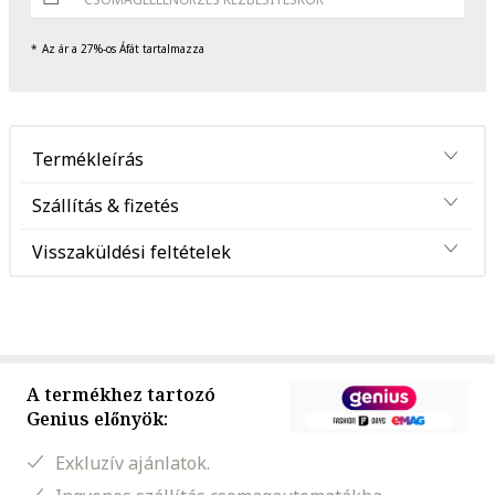
Az ár a 27%-os Áfát tartalmazza
Termékleírás
Szállítás & fizetés
Visszaküldési feltételek
A termékhez tartozó
Genius előnyök:
Exkluzív ajánlatok.