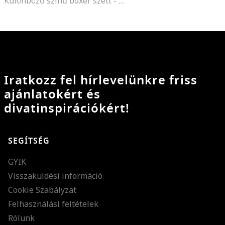
Különböző színű boxer szett - 3 db, Fehér/Zöld/Tengerészkék
Iratkozz fel hírlevelünkre friss
ajánlatokért és
divatinspirációkért!
SEGÍTSÉG
GYIK
Visszaküldési információ
Cookie Szabályzat
Felhasználási feltételek
Rólunk