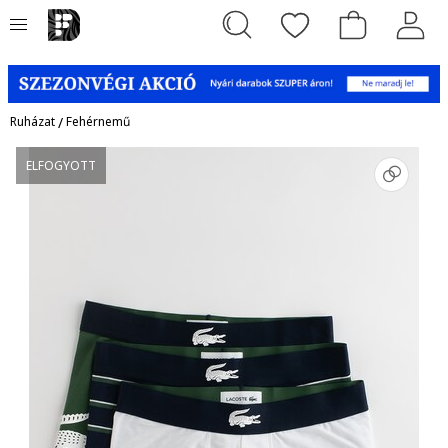
Ruházat
/
Fehérnemű
ELFOGYOTT