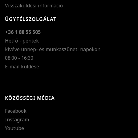
Visszaküldési információ
ÜGYFÉLSZOLGÁLAT
+36 1 88 55 505
Hétfő - péntek
kivéve ünnep- és munkaszüneti napokon
Szöveg méretének n
08:00 - 16:30
E-mail küldése
Szöveg méretének c
Szóköz növelése
Szóköz csökkentése
KÖZÖSSÉGI MÉDIA
Sortávolság növelés
Facebook
Sortávolság csökken
Instagram
Színek invertálása
Youtube