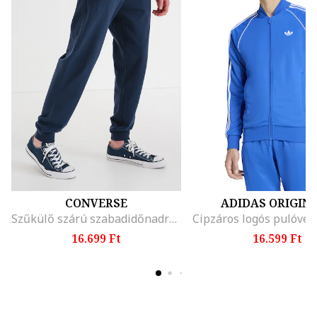
CONVERSE
ADIDAS ORIGIN
Szűkülő szárú szabadidőnadrág logós foltrátéttel, Tengerészkék
16.699 Ft
16.599 Ft