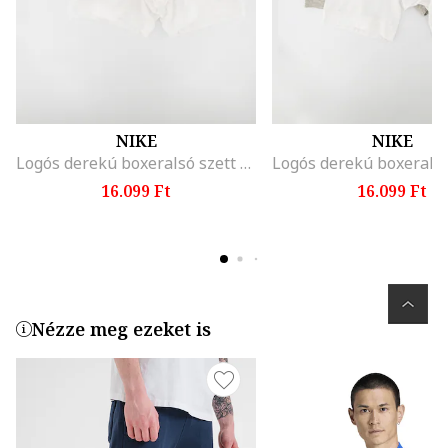
NIKE
NIKE
Logós derekú boxeralsó szett - 3 db, Fehér/Fekete/Szürke
16.099 Ft
16.099 Ft
Nézze meg ezeket is