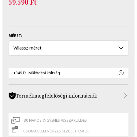
59.590 Ft
MÉRET:
Válassz méret:
+349 Ft
Működési költség
Termékmegfelelőségi információk
30 NAPOS INGYENES VISSZAKÜLDÉS
CSOMAGELLENŐRZÉS KÉZBESÍTÉSKOR