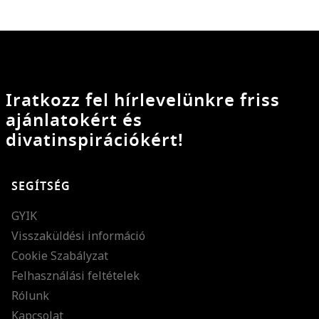
Iratkozz fel hírlevelünkre friss
ajánlatokért és
divatinspirációkért!
SEGÍTSÉG
GYIK
Visszaküldési információ
Cookie Szabályzat
Felhasználási feltételek
Rólunk
Kapcsolat