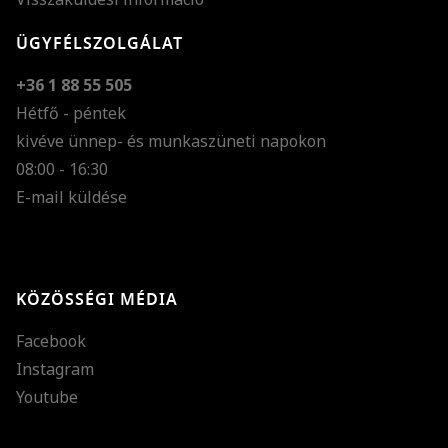
ÜGYFÉLSZOLGÁLAT
+36 1 88 55 505
Hétfő - péntek
kivéve ünnep- és munkaszüneti napokon
Szöveg méretének n
08:00 - 16:30
E-mail küldése
Szöveg méretének c
Szóköz növelése
Szóköz csökkentése
KÖZÖSSÉGI MÉDIA
Sortávolság növelés
Facebook
Sortávolság csökken
Instagram
Színek invertálása
Youtube
Szürke színárnyalato