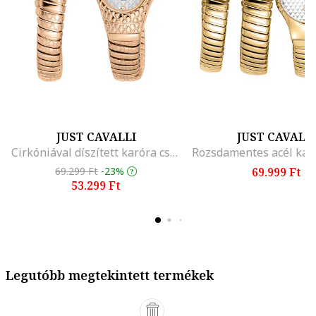
JUST CAVALLI
JUST CAVALL
Cirkóniával díszített karóra csuklóra tekerhető szíjjal, Rózsaarany
69.299 Ft
-23%
69.999 Ft
53.299 Ft
Legutóbb megtekintett termékek