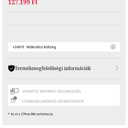
127.199 Ft
+349 Ft
Működési költség
Termékmegfelelőségi információk
30 NAPOS INGYENES VISSZAKÜLDÉS
CSOMAGELLENŐRZÉS KÉZBESÍTÉSKOR
Az ár a 27%-os Áfát tartalmazza