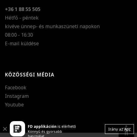
+36 1 88 55 505
Hétfő - péntek
kivéve ünnep- és munkaszüneti napokon
Szöveg méretének n
08:00 - 16:30
E-mail küldése
Szöveg méretének c
Szóköz növelése
Szóköz csökkentése
KÖZÖSSÉGI MÉDIA
Sortávolság növelés
Facebook
Sortávolság csökken
Instagram
Színek invertálása
Youtube
Szürke színárnyalato
FD applikáción
is elérhető
Nagy kurzor
accessibility
Close
Irány az App
Könnyű és gyorsabb
használat