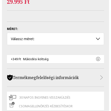
29.995 Ft
MÉRET:
Válassz méret:
+349 Ft
Működési költség
Termékmegfelelőségi információk
30 NAPOS INGYENES VISSZAKÜLDÉS
CSOMAGELLENŐRZÉS KÉZBESÍTÉSKOR