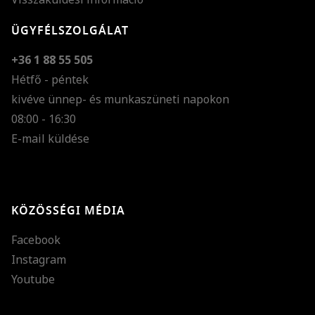
ÜGYFÉLSZOLGÁLAT
+36 1 88 55 505
Hétfő - péntek
kivéve ünnep- és munkaszüneti napokon
Szöveg méretének n
08:00 - 16:30
E-mail küldése
Szöveg méretének c
Szóköz növelése
Szóköz csökkentése
KÖZÖSSÉGI MÉDIA
Sortávolság növelés
Facebook
Sortávolság csökken
Instagram
Színek invertálása
Youtube
Szürke színárnyalato