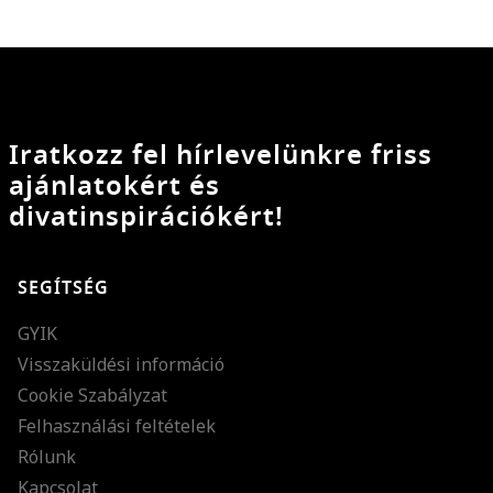
Iratkozz fel hírlevelünkre friss
ajánlatokért és
divatinspirációkért!
SEGÍTSÉG
GYIK
Visszaküldési információ
Cookie Szabályzat
Felhasználási feltételek
Rólunk
Kapcsolat