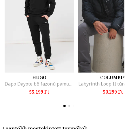
HUGO
COLUMBIA
Dapo Dayote bő fazonú pamut szabadidőruha, Fekete
55.199 Ft
50.299 Ft
Legutóbb megtekintett termékek