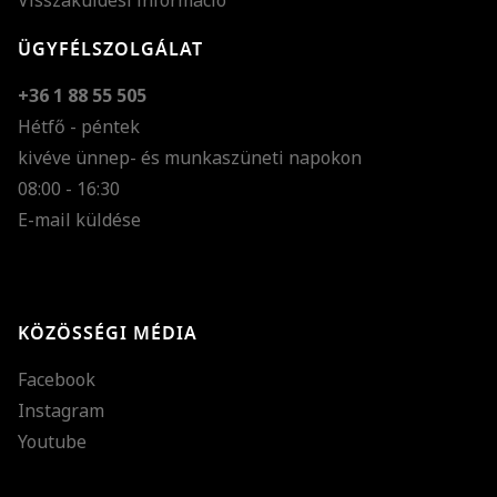
Visszaküldési információ
ÜGYFÉLSZOLGÁLAT
+36 1 88 55 505
Hétfő - péntek
kivéve ünnep- és munkaszüneti napokon
Szöveg méretének n
08:00 - 16:30
E-mail küldése
Szöveg méretének c
Szóköz növelése
Szóköz csökkentése
KÖZÖSSÉGI MÉDIA
Sortávolság növelés
Facebook
Sortávolság csökken
Instagram
Színek invertálása
Youtube
Szürke színárnyalato