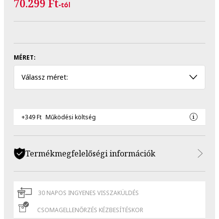
70.299 Ft
-tól
MÉRET:
Válassz méret:
+349 Ft
Működési költség
Termékmegfelelőségi információk
30 NAPOS INGYENES VISSZAKÜLDÉS
CSOMAGELLENŐRZÉS KÉZBESÍTÉSKOR