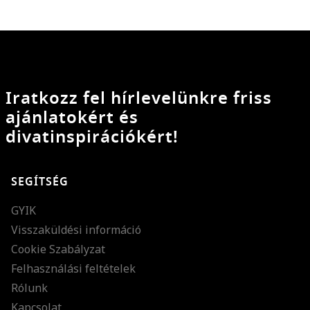
Iratkozz fel hírlevelünkre friss
ajánlatokért és
divatinspirációkért!
SEGÍTSÉG
GYIK
Visszaküldési információ
Cookie Szabályzat
Felhasználási feltételek
Rólunk
Kapcsolat