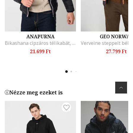
ANAPURNA
GEO NORWAY
Bikashana cipzáros télikabát, Fekete
21.699 Ft
27.799 Ft
Nézze meg ezeket is