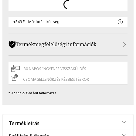
+349 Ft
Működési költség
Termékmegfelelőségi információk
30 NAPOS INGYENES VISSZAKÜLDÉS
CSOMAGELLENŐRZÉS KÉZBESÍTÉSKOR
Az ár a 27%-os Áfát tartalmazza
Termékleírás