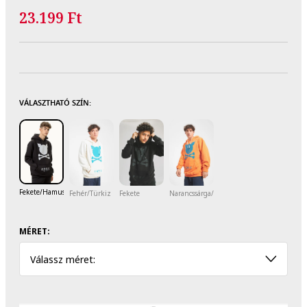
23.199 Ft
VÁLASZTHATÓ SZÍN:
Fekete/Hamuszürke
Fehér/Türkiz
Fekete
Narancssárga/Világoskék
MÉRET:
Válassz méret: