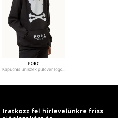
PORC
Kapucnis uniszex pulóver logóval, Fekete/Hamuszürke
Iratkozz fel hírlevelünkre friss