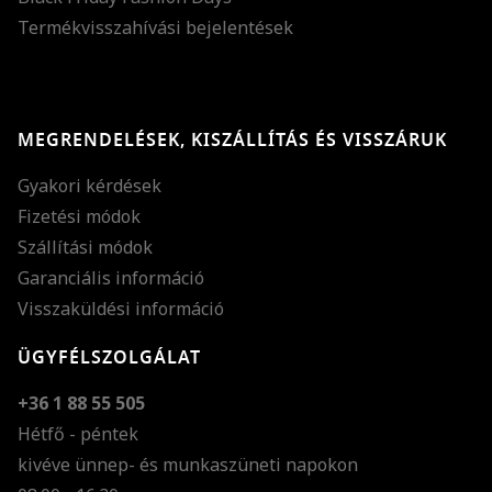
Termékvisszahívási bejelentések
MEGRENDELÉSEK, KISZÁLLÍTÁS ÉS VISSZÁRUK
Gyakori kérdések
Fizetési módok
Szállítási módok
Garanciális információ
Visszaküldési információ
ÜGYFÉLSZOLGÁLAT
+36 1 88 55 505
Hétfő - péntek
kivéve ünnep- és munkaszüneti napokon
Szöveg méretének n