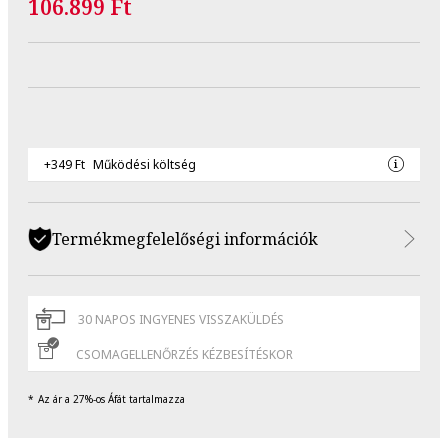
106.899 Ft
+349 Ft
Működési költség
Termékmegfelelőségi információk
30 NAPOS INGYENES VISSZAKÜLDÉS
CSOMAGELLENŐRZÉS KÉZBESÍTÉSKOR
Az ár a 27%-os Áfát tartalmazza