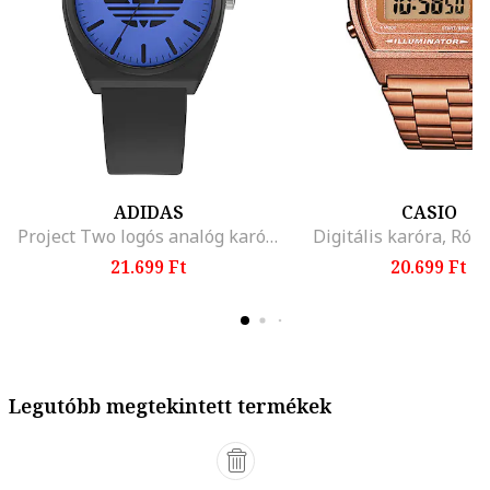
ADIDAS
CASIO
Project Two logós analóg karóra, Ezüstszín/Sötétszürke
Digitális karóra, Róz
21.699 Ft
20.699 Ft
Legutóbb megtekintett termékek