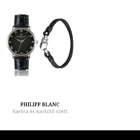
PHILIPP BLANC
Karóra és karkötő szett