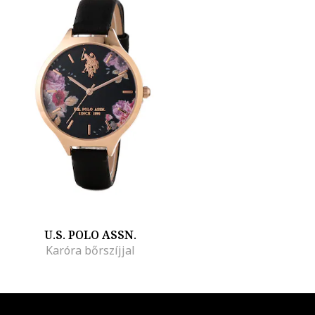
U.S. POLO ASSN.
Karóra bőrszíjjal