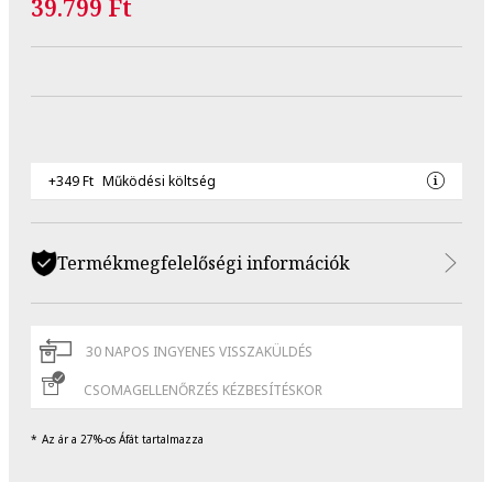
39.799 Ft
+349 Ft
Működési költség
Termékmegfelelőségi információk
30 NAPOS INGYENES VISSZAKÜLDÉS
CSOMAGELLENŐRZÉS KÉZBESÍTÉSKOR
Az ár a 27%-os Áfát tartalmazza