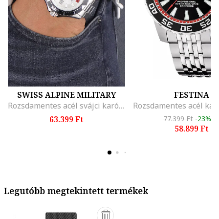
SWISS ALPINE MILITARY
FESTINA
Rozsdamentes acél svájci karóra
63.399 Ft
77.399 Ft
-23%
58.899 Ft
Legutóbb megtekintett termékek