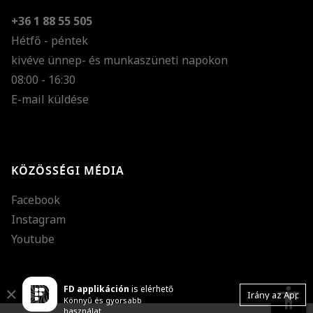
+36 1 88 55 505
Hétfő - péntek
kivéve ünnep- és munkaszüneti napokon
Szöveg méretének n
08:00 - 16:30
E-mail küldése
Szöveg méretének c
Szóköz növelése
Szóköz csökkentése
KÖZÖSSÉGI MÉDIA
Sortávolság növelés
Facebook
Sortávolság csökken
Instagram
Színek invertálása
Youtube
Szürke színárnyalato
FD applikáción
is elérhető
Nagy kurzor
accessibility
Close
Irány az App
Könnyű és gyorsabb
használat