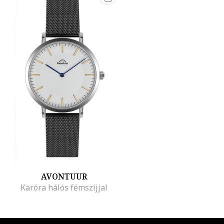
AVONTUUR
Karóra hálós fémszíjjal