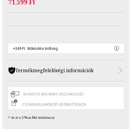
71.599 Ft
+349 Ft
Működési költség
Termékmegfelelőségi információk
30 NAPOS INGYENES VISSZAKÜLDÉS
CSOMAGELLENŐRZÉS KÉZBESÍTÉSKOR
Az ár a 27%-os Áfát tartalmazza