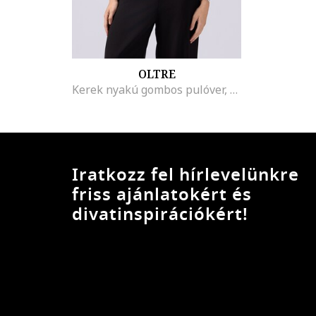
OLTRE
Kerek nyakú gombos pulóver, Fehér/Fekete
Iratkozz fel hírlevelünkre
friss ajánlatokért és
divatinspirációkért!