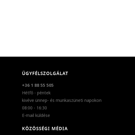
ÜGYFÉLSZOLGÁLAT
+36 1 88 55 505
Hétfő - péntek
kivéve ünnep- és munkaszüneti napokon
08:00 - 16:30
E-mail küldése
KÖZÖSSÉGI MÉDIA