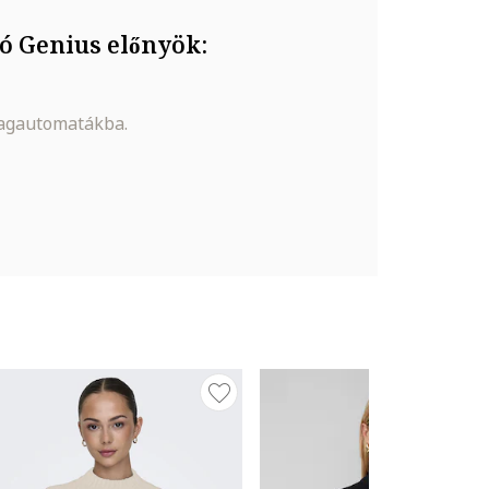
ó Genius előnyök:
magautomatákba.