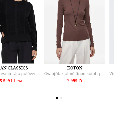
AN CLASSICS
KOTON
Csavart kötésmintájú pulóver ejtett ujjakkal, Melange fekete
Gyapjútartalmú finomkötött pulóver, Barna
5.599 Ft
2.999 Ft
-tól