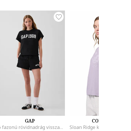
GAP
COLUMBIA
Bő fazonú rövidnadrág visszahajtott szárvégekkel, Fekete,