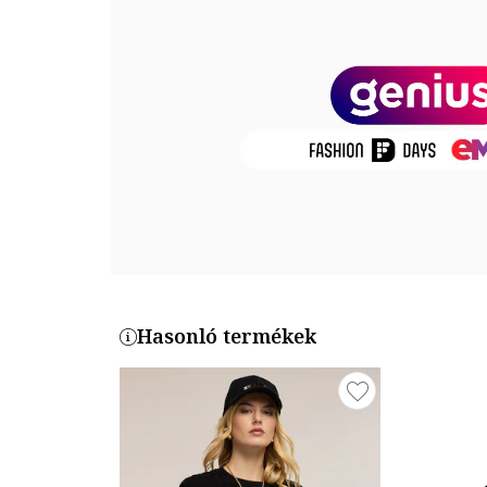
Külső anyag: 60% poliészter, 40% viszkóz
Termékszám
M205J045CM-Z3
Hasonló termékek