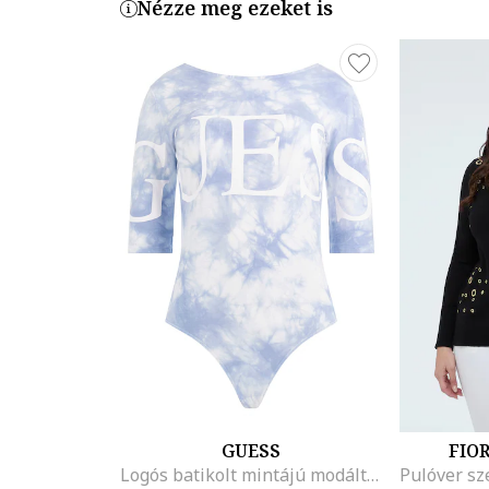
Nézze meg ezeket is
GUESS
FIO
Logós batikolt mintájú modáltartalmú body