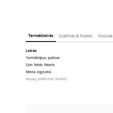
Termékleírás
Szállítás & fizetés
Visszak
Leírás
Terméktípus: pulóver
Szín: fehér, fekete
Minta: egyszínű
Anyag: poliészter, viszkóz
Szabás: normál
Ujjhossz: hosszú ujjú
Gallér: kerek nyakrész
Összetétel