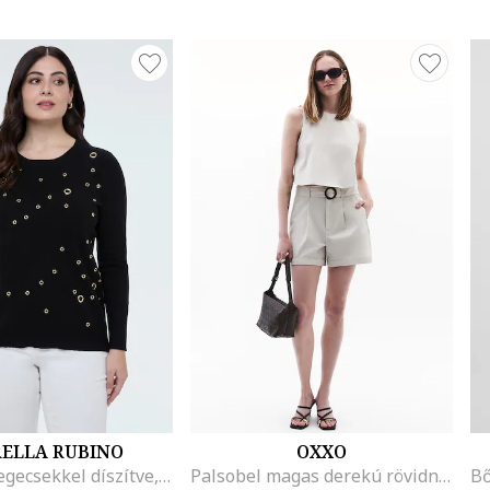
RELLA RUBINO
OXXO
Pulóver szegecsekkel díszítve, Fekete
Palsobel magas derekú rövidnadrág, Világosszürke