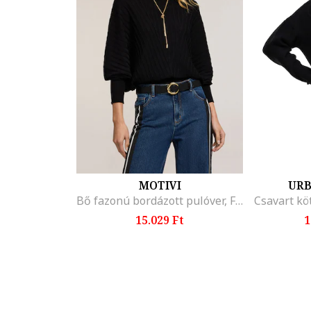
MOTIVI
URB
Bő fazonú bordázott pulóver, Fekete
15.029 Ft
1