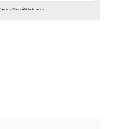
Az ár a 27%-os Áfát tartalmazza