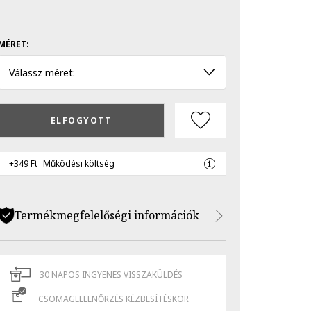
MÉRET:
Válassz méret:
ELFOGYOTT
+349 Ft
Működési költség
Termékmegfelelőségi információk
30 NAPOS INGYENES VISSZAKÜLDÉS
CSOMAGELLENŐRZÉS KÉZBESÍTÉSKOR