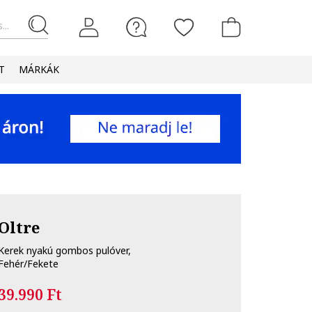
...
T
MÁRKÁK
Oltre
Kerek nyakú gombos pulóver,
Fehér/Fekete
39.990 Ft