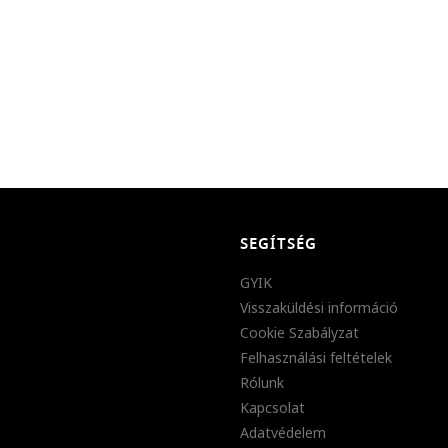
SEGÍTSÉG
GYIK
Visszaküldési információ
Cookie Szabályzat
Felhasználási feltételek
Rólunk
Kapcsolat
Adatvédelem