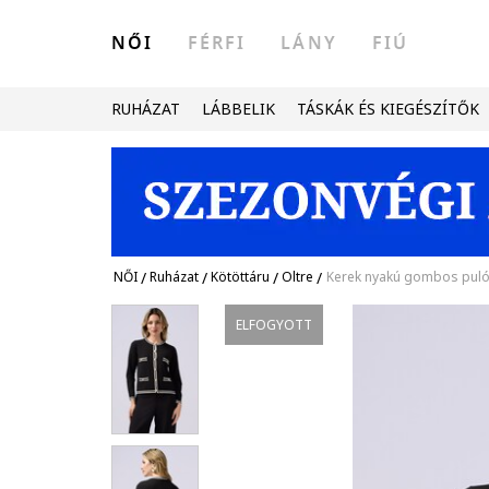
NŐI
FÉRFI
LÁNY
FIÚ
RUHÁZAT
LÁBBELIK
TÁSKÁK ÉS KIEGÉSZÍTŐK
NŐI
/
Ruházat
/
Kötöttáru
/
Oltre
/
Kerek nyakú gombos pulóv
ELFOGYOTT