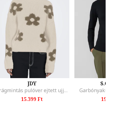
JDY
S.OLIVER
Virágmintás pulóver ejtett ujjakkal, Sötétbarna/Világosbézs
Garbónyakú pulóver, Feke
15.399 Ft
19.799 Ft