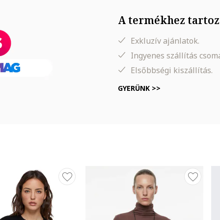
A termékhez tartoz
Exkluzív ajánlatok.
Ingyenes szállítás cso
Elsőbbségi kiszállítás.
GYERÜNK >>