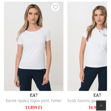
EA7
EA7
Kerek nyakú logós póló, Fehér
13.899 Ft
16.999 Ft