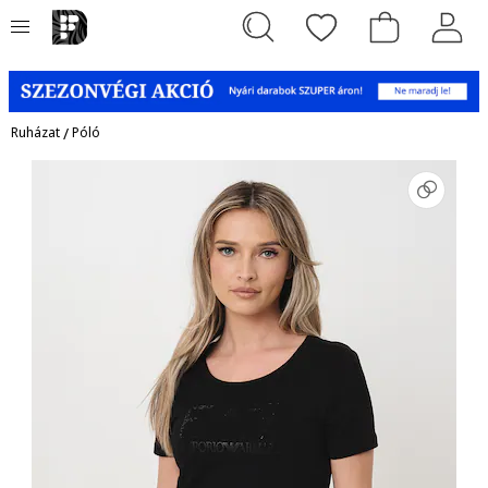
Ruházat
/
Póló