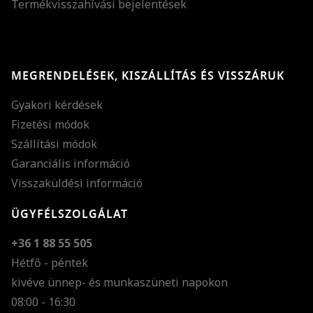
Termékvisszahívási bejelentések
MEGRENDELÉSEK, KISZÁLLÍTÁS ÉS VISSZÁRUK
Gyakori kérdések
Fizetési módok
Szállítási módok
Garanciális információ
Visszaküldési információ
ÜGYFÉLSZOLGÁLAT
+36 1 88 55 505
Hétfő - péntek
kivéve ünnep- és munkaszüneti napokon
Szöveg méretének n
08:00 - 16:30