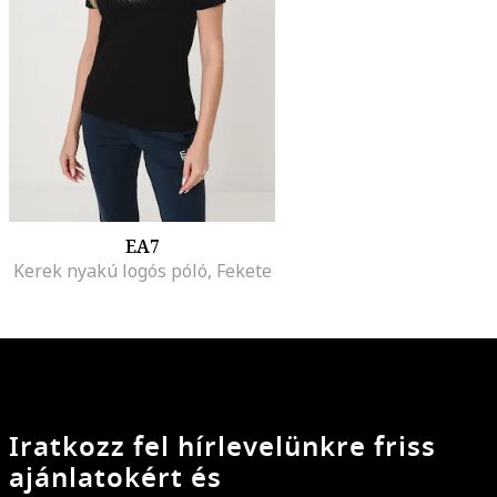
EA7
Kerek nyakú logós póló, Fekete
Iratkozz fel hírlevelünkre friss
ajánlatokért és