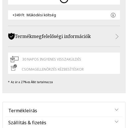
+349 Ft
Működési költség
Termékmegfelelőségi információk
30 NAPOS INGYENES VISSZAKÜLDÉS
CSOMAGELLENŐRZÉS KÉZBESÍTÉSKOR
Az ár a 27%-os Áfát tartalmazza
Termékleírás
Szállítás & fizetés