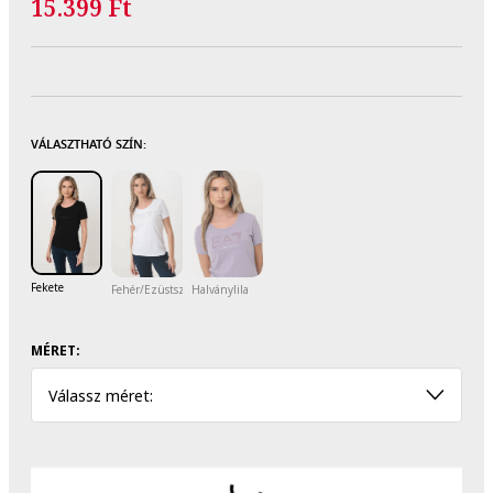
15.399 Ft
VÁLASZTHATÓ SZÍN:
Fekete
Fehér/Ezüstszín
Halványlila
MÉRET:
Válassz méret: