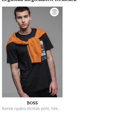
BOSS
Kerek nyakú mintás póló, Fekete/Világosszürke