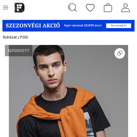
Ruházat
/
Póló
ELFOGYOTT