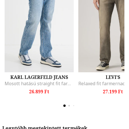
KARL LAGERFELD JEANS
LEVI'S
Mosott hatású straight fit farmernadrág, Melange kék
26.899 Ft
27.199 Ft
Legutóbb megtekintett termékek