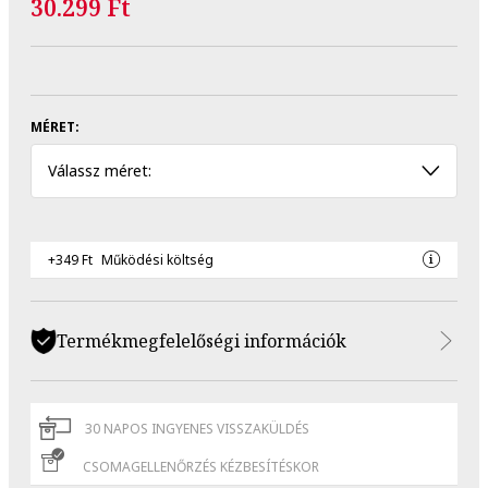
30.299 Ft
MÉRET:
Válassz méret:
+349 Ft
Működési költség
Termékmegfelelőségi információk
30 NAPOS INGYENES VISSZAKÜLDÉS
CSOMAGELLENŐRZÉS KÉZBESÍTÉSKOR