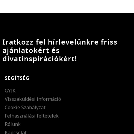
Iratkozz fel hírlevelünkre friss
ajánlatokért és
divatinspirációkért!
SEGÍTSÉG
GYIK
Visszaküldési információ
Cookie Szabályzat
Felhasználási feltételek
Rólunk
Kapcsolat