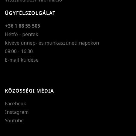
ÜGYFÉLSZOLGÁLAT
+36 1 88 55 505
Hétfő - péntek
kivéve ünnep- és munkaszüneti napokon
Szöveg méretének n
08:00 - 16:30
E-mail küldése
Szöveg méretének c
Szóköz növelése
Szóköz csökkentése
KÖZÖSSÉGI MÉDIA
Sortávolság növelés
Facebook
Sortávolság csökken
Instagram
Színek invertálása
Youtube
Szürke színárnyalato