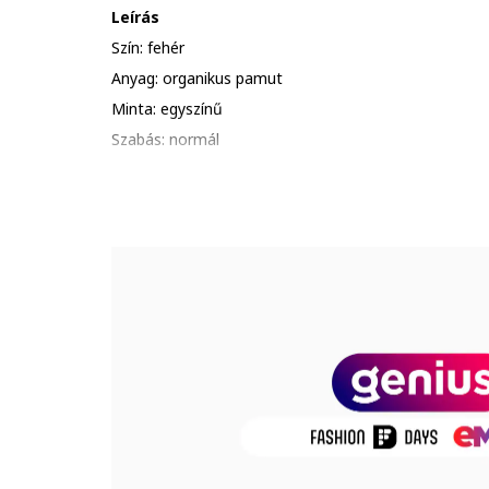
Leírás
Szín: fehér
Anyag: organikus pamut
Minta: egyszínű
Szabás: normál
Nyakrész: kerek
Ujjhossz: rövid ujjú
Összetétel
Külső anyag: 100% organikus pamut
Termékszám
12158433-WHITE