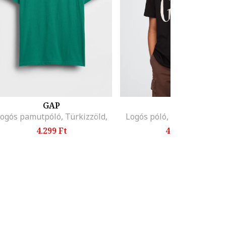
GAP
GAP
ogós pamutpóló, Türkizzöld,
Logós póló, Csontszín/Fek
4.299 Ft
4.799 Ft