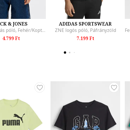
ACK & JONES
ADIDAS SPORTSWEAR
Hátul mintás póló, Fehér/Koptatott piros
ZNE logós póló, Páfrányzöld
4.799 Ft
7.199 Ft