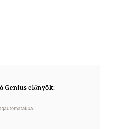
ó Genius előnyök:
magautomatákba.