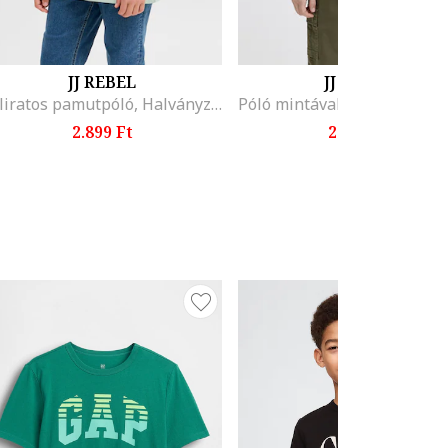
JJ REBEL
JJ REBEL
Feliratos pamutpóló, Halványzöld
2.899 Ft
2.899 Ft