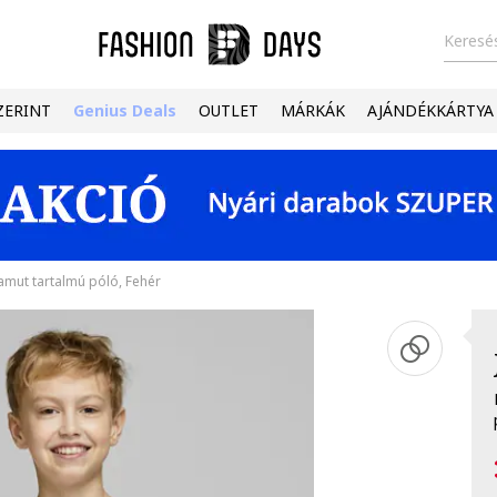
Keresés
ZERINT
Genius Deals
OUTLET
MÁRKÁK
AJÁNDÉKKÁRTYA
mut tartalmú póló, Fehér