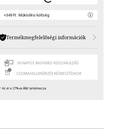
+349 Ft
Működési költség
Termékmegfelelőségi információk
30 NAPOS INGYENES VISSZAKÜLDÉS
CSOMAGELLENŐRZÉS KÉZBESÍTÉSKOR
Az ár a 27%-os Áfát tartalmazza