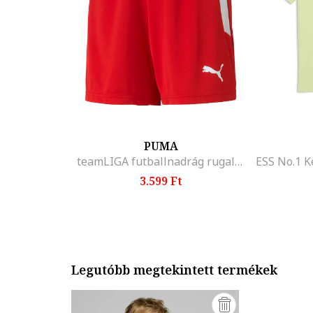
PUMA
teamLIGA futballnadrág rugalmas derékrésszel, Piros/Fehér
3.599 Ft
Legutóbb megtekintett termékek