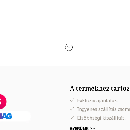
A termékhez tartoz
Exkluzív ajánlatok.
Ingyenes szállítás cso
Elsőbbségi kiszállítás.
GYERÜNK >>