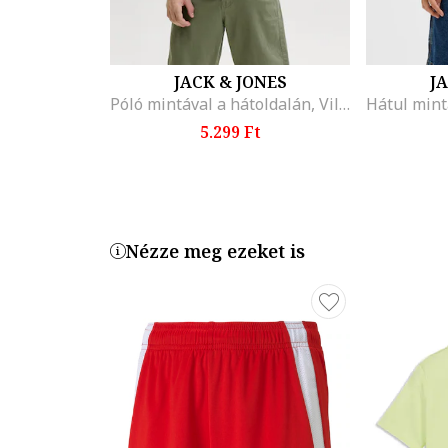
JACK & JONES
J
Póló mintával a hátoldalán, Világosszürke/Törtfehér
5.299 Ft
Nézze meg ezeket is