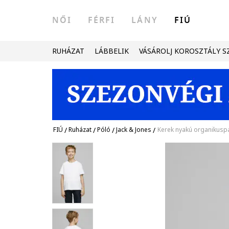
NŐI
FÉRFI
LÁNY
FIÚ
RUHÁZAT
LÁBBELIK
VÁSÁROLJ KOROSZTÁLY S
FIÚ
/
Ruházat
/
Póló
/
Jack & Jones
/
Kerek nyakú organikuspa