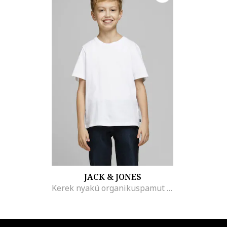
JACK & JONES
Kerek nyakú organikuspamut tartalmú póló, Fehér