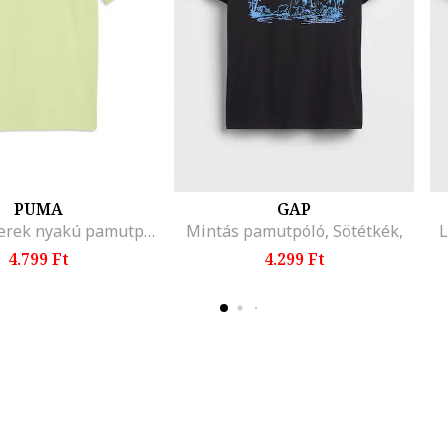
PUMA
GAP
ESS No.1 Kerek nyakú pamutpóló logómintával
Mintás pamutpóló, Sötétkék,
L
4.799 Ft
4.299 Ft