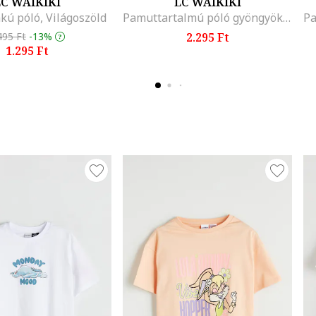
C WAIKIKI
LC WAIKIKI
kú póló, Világoszöld
Pamuttartalmú póló gyöngyökkel, Világoszöld
Pa
495 Ft
-13%
2.295 Ft
1.295 Ft