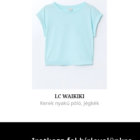
LC WAIKIKI
Kerek nyakú póló, Jégkék