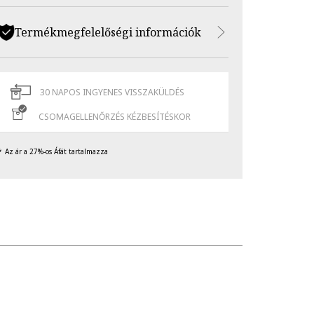
Termékmegfelelőségi információk
30 NAPOS INGYENES VISSZAKÜLDÉS
CSOMAGELLENŐRZÉS KÉZBESÍTÉSKOR
Az ár a 27%-os Áfát tartalmazza