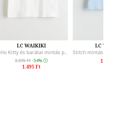
LC WAIKIKI
LC WAIKIKI
Hello Kitty és barátai mintás póló, Piros/Fehér/Fekete
3.295 Ft
-54%
1.495 Ft
1.495 Ft