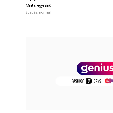
Minta: egyszínű
Szabás: normál
Nyakrész: kerek
Ujjak: visszahajtott szegélyekkel
Ujjhossz: rövid ujjú
Összetétel
Külső anyag: 100% pamut
Termékszám
S5EV99Z4-FVW