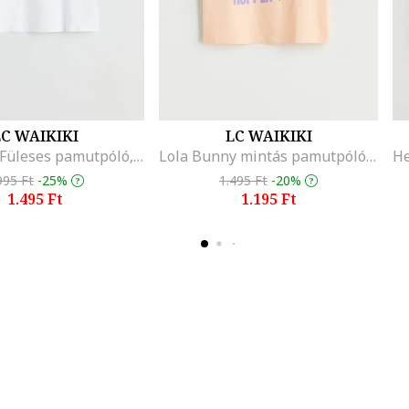
C WAIKIKI
LC WAIKIKI
Bő fazonú Füleses pamutpóló, Sötétkék/Fehér
Lola Bunny mintás pamutpóló, Barackszín
995 Ft
-25%
1.495 Ft
-20%
1.495 Ft
1.195 Ft