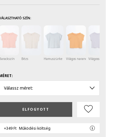
VÁLASZTHATÓ SZÍN:
Barackszín
Bézs
Hamuszürke
Világos narancssárga
Világosszürke
Világoszöld
MÉRET:
Válassz méret:
ELFOGYOTT
+349 Ft
Működési költség