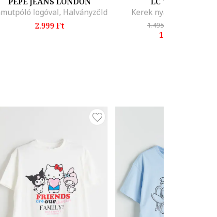
PEPE JEANS LONDON
LC WAIKIKI
mutpóló logóval, Halványzöld
Kerek nyakú póló, Bézs
2.999 Ft
1.495 Ft
-13%
1.295 Ft