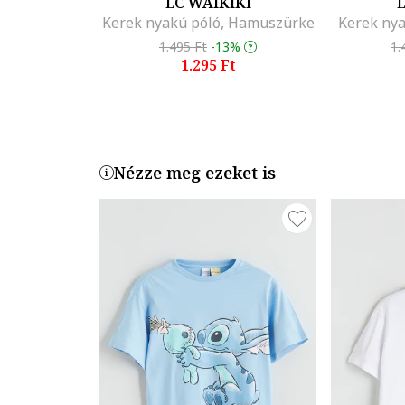
LC WAIKIKI
L
Kerek nyakú póló, Hamuszürke
Kerek nya
1.495 Ft
-13%
1.
1.295 Ft
Nézze meg ezeket is