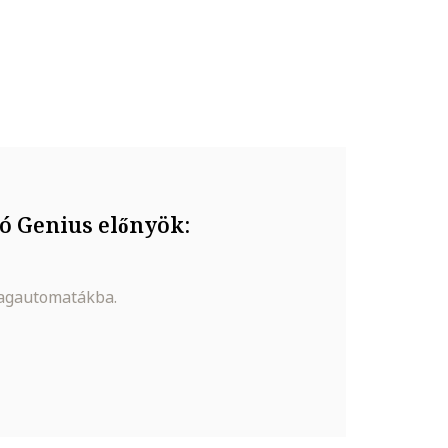
ó Genius előnyök:
magautomatákba.