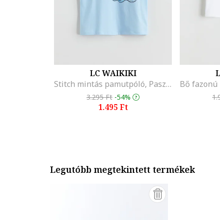
LC WAIKIKI
L
Stitch mintás pamutpóló, Pasztellkék
3.295 Ft
-54%
1.
1.495 Ft
Legutóbb megtekintett termékek