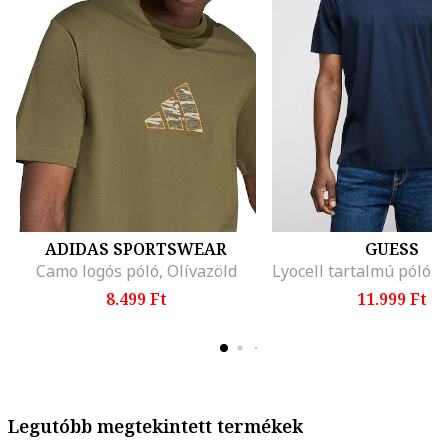
ADIDAS SPORTSWEAR
GUESS
Camo logós póló, Olívazöld
8.499 Ft
11.999 Ft
Legutóbb megtekintett termékek