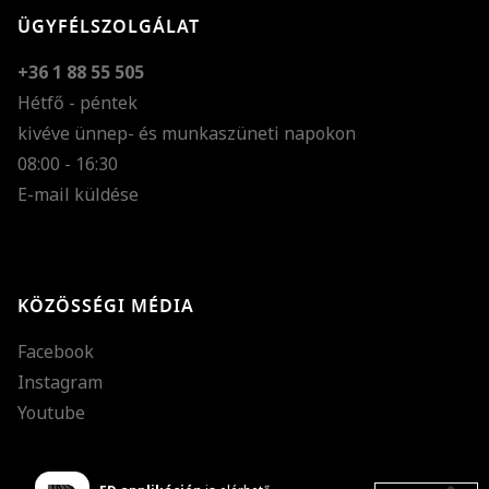
ÜGYFÉLSZOLGÁLAT
+36 1 88 55 505
Hétfő - péntek
kivéve ünnep- és munkaszüneti napokon
Szöveg méretének n
08:00 - 16:30
E-mail küldése
Szöveg méretének c
Szóköz növelése
Szóköz csökkentése
KÖZÖSSÉGI MÉDIA
Sortávolság növelés
Facebook
Sortávolság csökken
Instagram
Színek invertálása
Youtube
Szürke színárnyalato