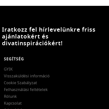
Iratkozz fel hírlevelünkre friss
ajánlatokért és
divatinspirációkért!
SEGÍTSÉG
GYIK
Visszaküldési információ
Cookie Szabályzat
Felhasználási feltételek
Rólunk
Kapcsolat