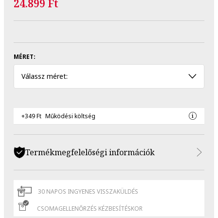
24.899 Ft
MÉRET:
Válassz méret:
+349 Ft
Működési költség
Termékmegfelelőségi információk
30 NAPOS INGYENES VISSZAKÜLDÉS
CSOMAGELLENŐRZÉS KÉZBESÍTÉSKOR