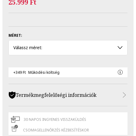
25.999 Ft
MÉRET:
Válassz méret:
+349 Ft
Működési költség
Termékmegfelelőségi információk
30 NAPOS INGYENES VISSZAKÜLDÉS
CSOMAGELLENŐRZÉS KÉZBESÍTÉSKOR