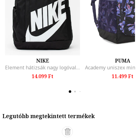
NIKE
PUMA
Element hátizsák nagy logóval - 21 l, Fehér/Fekete
14.099 Ft
11.499 Ft
Legutóbb megtekintett termékek