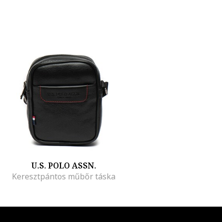
U.S. POLO ASSN.
Keresztpántos műbőr táska