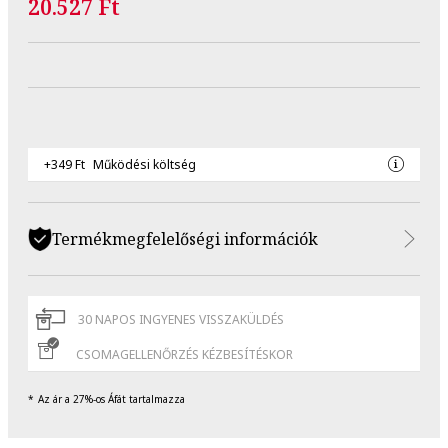
20.527 Ft
+349 Ft
Működési költség
Termékmegfelelőségi információk
30 NAPOS INGYENES VISSZAKÜLDÉS
CSOMAGELLENŐRZÉS KÉZBESÍTÉSKOR
Az ár a 27%-os Áfát tartalmazza