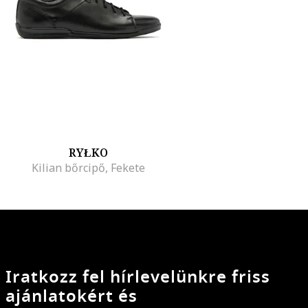
RYŁKO
Kilian bőrcipő, Fekete
Iratkozz fel hírlevelünkre friss
ajánlatokért és