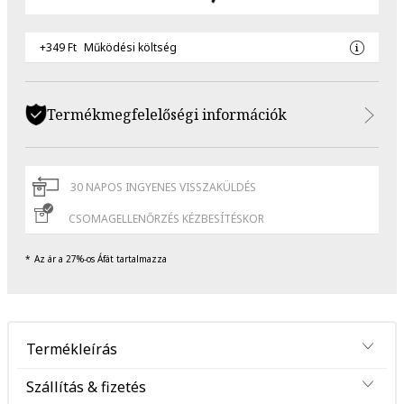
+349 Ft
Működési költség
Termékmegfelelőségi információk
30 NAPOS INGYENES VISSZAKÜLDÉS
CSOMAGELLENŐRZÉS KÉZBESÍTÉSKOR
Az ár a 27%-os Áfát tartalmazza
Termékleírás
Szállítás & fizetés