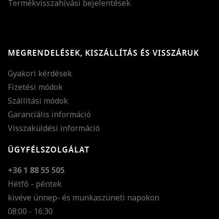
Termékvisszahívási bejelentések
MEGRENDELÉSEK, KISZÁLLÍTÁS ÉS VISSZÁRUK
Gyakori kérdések
Fizetési módok
Szállítási módok
Garanciális információ
Visszaküldési információ
ÜGYFÉLSZOLGÁLAT
+36 1 88 55 505
Hétfő - péntek
kivéve ünnep- és munkaszüneti napokon
Szöveg méretének n
08:00 - 16:30