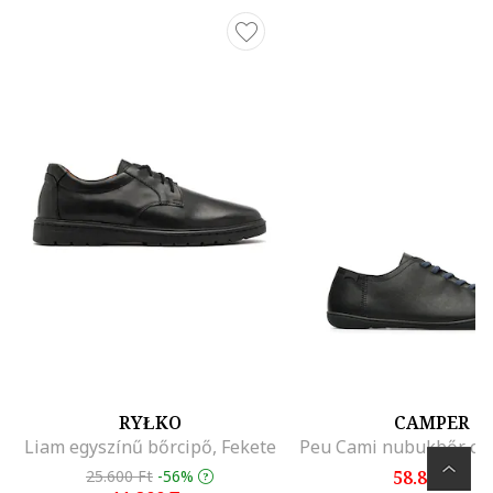
RYŁKO
CAMPER
Liam egyszínű bőrcipő, Fekete
25.600 Ft
-56%
58.899 Ft