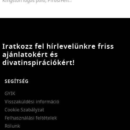
Kingston logós póló, Piros/Fehér/Tengerészkék
Iratkozz fel hírlevelünkre friss
ajánlatokért és
divatinspirációkért!
SEGÍTSÉG
GYIK
Visszaküldési információ
Cookie Szabályzat
Felhasználási feltételek
Rólunk