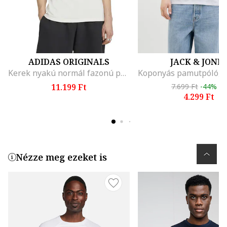
ADIDAS ORIGINALS
JACK & JONE
Kerek nyakú normál fazonú póló, Korallszín, Törtfehér,
11.199 Ft
7.699 Ft
-44%
4.299 Ft
Nézze meg ezeket is