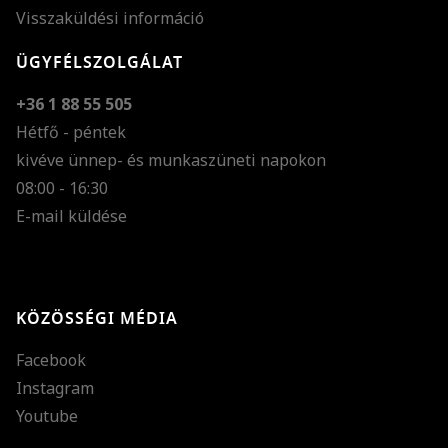
Visszaküldési információ
ÜGYFÉLSZOLGÁLAT
+36 1 88 55 505
Hétfő - péntek
kivéve ünnep- és munkaszüneti napokon
Szöveg méretének n
08:00 - 16:30
E-mail küldése
Szöveg méretének c
Szóköz növelése
Szóköz csökkentése
KÖZÖSSÉGI MÉDIA
Sortávolság növelés
Facebook
Sortávolság csökken
Instagram
Színek invertálása
Youtube