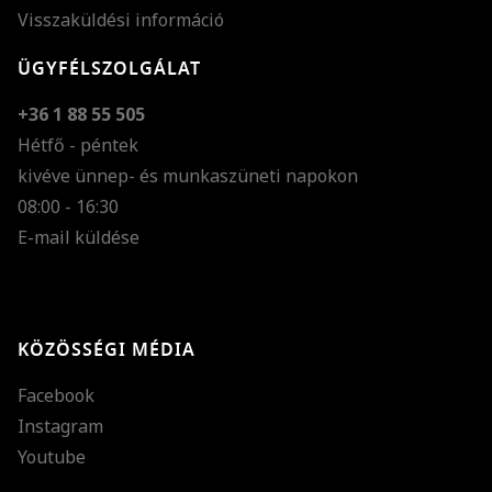
Visszaküldési információ
ÜGYFÉLSZOLGÁLAT
+36 1 88 55 505
Hétfő - péntek
kivéve ünnep- és munkaszüneti napokon
Szöveg méretének n
08:00 - 16:30
E-mail küldése
Szöveg méretének c
Szóköz növelése
Szóköz csökkentése
KÖZÖSSÉGI MÉDIA
Sortávolság növelés
Facebook
Sortávolság csökken
Instagram
Színek invertálása
Youtube