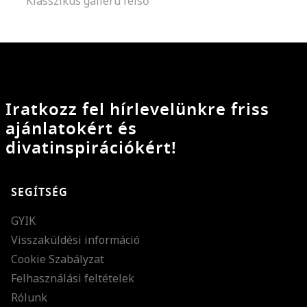
Klasszikus gallérú felső
Iratkozz fel hírlevelünkre friss
ajánlatokért és
divatinspirációkért!
SEGÍTSÉG
GYIK
Visszaküldési információ
Cookie Szabályzat
Felhasználási feltételek
Rólunk