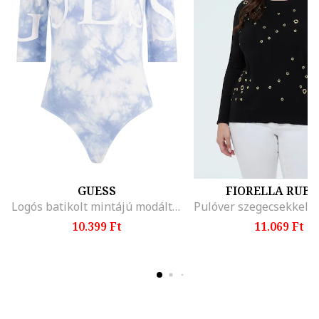
GUESS
FIORELLA RUBI
Logós batikolt mintájú modáltartalmú body
10.399 Ft
11.069 Ft