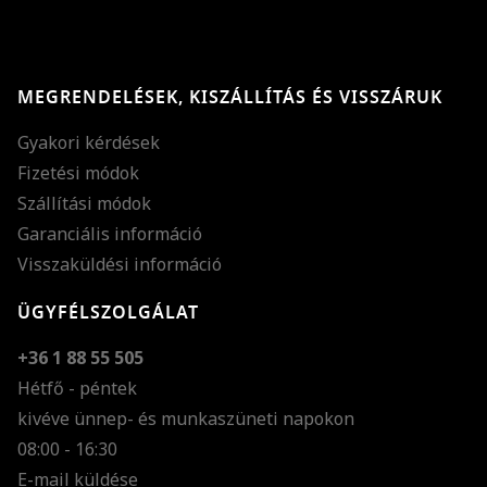
MEGRENDELÉSEK, KISZÁLLÍTÁS ÉS VISSZÁRUK
Gyakori kérdések
Fizetési módok
Szállítási módok
Garanciális információ
Visszaküldési információ
ÜGYFÉLSZOLGÁLAT
+36 1 88 55 505
Hétfő - péntek
kivéve ünnep- és munkaszüneti napokon
Szöveg méretének n
08:00 - 16:30
E-mail küldése
Szöveg méretének c