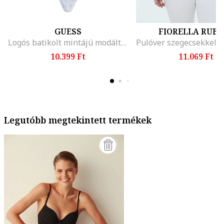
GUESS
FIORELLA RUBI
Logós batikolt mintájú modáltartalmú body
10.399 Ft
11.069 Ft
Legutóbb megtekintett termékek