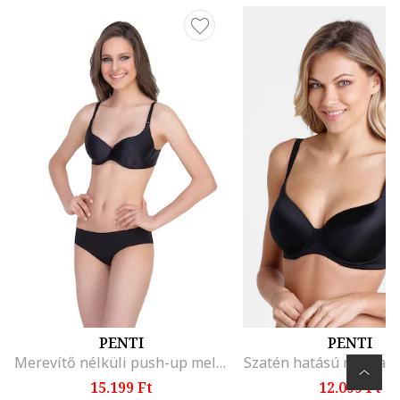
PENTI
PENTI
Merevítő nélküli push-up melltartó levehető pántokkal, Fekete
Szatén hatású melltart
15.199 Ft
12.099 Ft