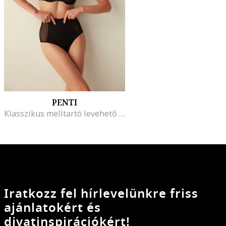
PENTI
Klasszikus melltartó levehető pántokkal, Fekete
Iratkozz fel hírlevelünkre friss
ajánlatokért és
divatinspirációkért!