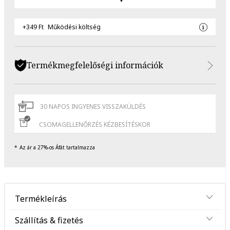
+349 Ft
Működési költség
Termékmegfelelőségi információk
30 NAPOS INGYENES VISSZAKÜLDÉS
CSOMAGELLENŐRZÉS KÉZBESÍTÉSKOR
Az ár a 27%-os Áfát tartalmazza
Termékleírás
Szállítás & fizetés