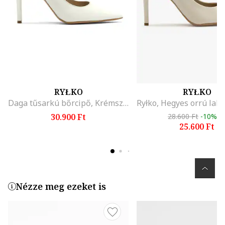
RYŁKO
RYŁKO
Daga tűsarkú bőrcipő, Krémszín
30.900 Ft
28.600 Ft
-10%
25.600 Ft
Nézze meg ezeket is