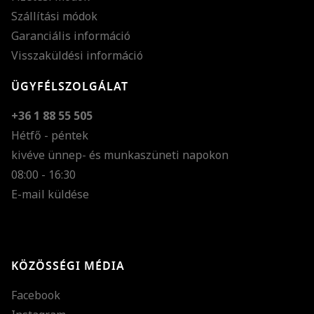
Szállítási módok
Garanciális információ
Visszaküldési információ
ÜGYFÉLSZOLGÁLAT
+36 1 88 55 505
Hétfő - péntek
kivéve ünnep- és munkaszüneti napokon
Szöveg méretének n
08:00 - 16:30
E-mail küldése
Szöveg méretének c
Szóköz növelése
Szóköz csökkentése
KÖZÖSSÉGI MÉDIA
Sortávolság növelés
Facebook
Sortávolság csökken