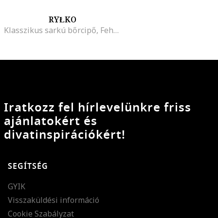
RYŁKO
Klasszikus sarkú bőrcipő, Fehér
Iratkozz fel hírlevelünkre friss
ajánlatokért és
divatinspirációkért!
SEGÍTSÉG
GYIK
Visszaküldési információ
Cookie Szabályzat