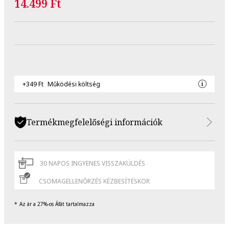
14.499 Ft
+349 Ft
Működési költség
Termékmegfelelőségi információk
30 NAPOS INGYENES VISSZAKÜLDÉS
CSOMAGELLENŐRZÉS KÉZBESÍTÉSKOR
Az ár a 27%-os Áfát tartalmazza