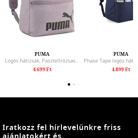
PUMA
PUMA
Logós hátizsák, Pasztellrózsaszín
4.699 Ft
4.899 Ft
Iratkozz fel hírlevelünkre friss
ajánlatokért és