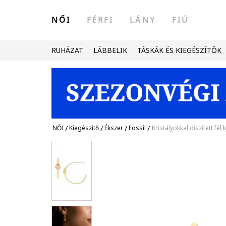
NŐI
FÉRFI
LÁNY
FIÚ
RUHÁZAT
LÁBBELIK
TÁSKÁK ÉS KIEGÉSZÍTŐK
NŐI
/
Kiegészítő
/
Ékszer
/
Fossil
/
Kristályokkal díszített fél