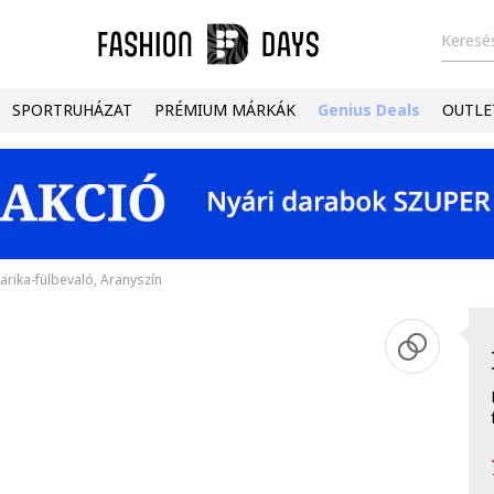
Keresés
SPORTRUHÁZAT
PRÉMIUM MÁRKÁK
Genius Deals
OUTLE
 karika-fülbevaló, Aranyszín