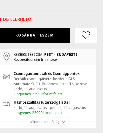
1 DB ELÉRHETŐ
KOSÁRBA TESZEM
KÉZBESÍTÉSI CÍM:
PEST - BUDAPESTI
Kézbesítési cím frissítése
Csomagautomaták és Csomagpontok
Becsült csomagátvétel kezdete: GLS
Automata SHELL Budapest I. Ker.
Től kezdve
kedd, 11 augusztus
- ingyenes 22999 forint felett
Házhozszállítás futárszolgálattal
kedd, 11 augusztus - péntek, 14 augusztus
- ingyenes 22999 forint felett
Minden lehetőség