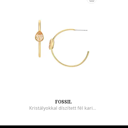
FOSSIL
Kristályokkal díszített fél karika-fülbevaló, Aranyszín