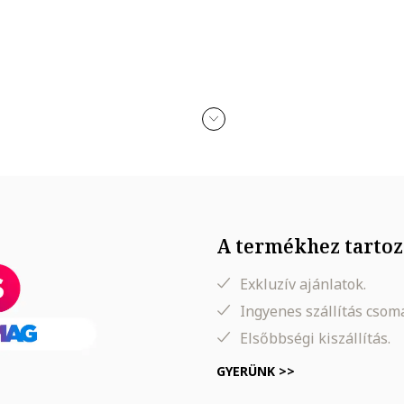
n érkezik
A termékhez tartoz
Exkluzív ajánlatok.
ódását; alkohollal, parfümmel, acetonnal, mosószerrel és koptató felü
Ingyenes szállítás cso
Elsőbbségi kiszállítás.
GYERÜNK >>