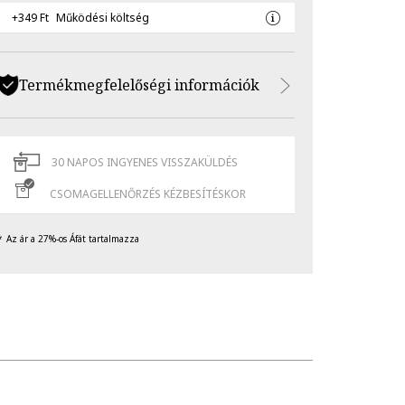
+349 Ft
Működési költség
Termékmegfelelőségi információk
30 NAPOS INGYENES VISSZAKÜLDÉS
CSOMAGELLENŐRZÉS KÉZBESÍTÉSKOR
Az ár a 27%-os Áfát tartalmazza