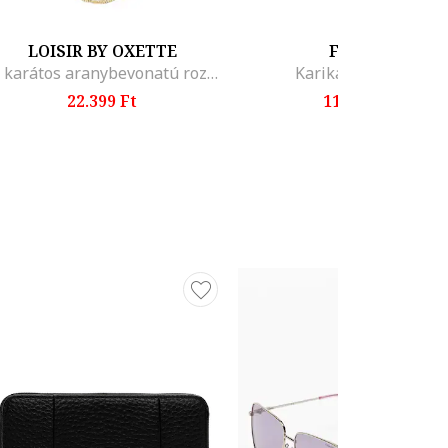
LOISIR BY OXETTE
FOSSIL
18 karátos aranybevonatú rozsdamentes acél nyaklánc, Aranyszín
Karika-fülbevaló
22.399 Ft
11.599 Ft