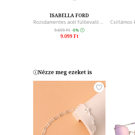
ISABELLA FORD
Rozsdamentes acél fülbevaló és karkötő szett gyöngyökkel díszítve
9.699 Ft
-6%
9.099 Ft
Nézze meg ezeket is