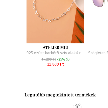
ATELIER MIU
925 ezüst karkötő szív alakú részletekkel, Ezüstszín
17.299 Ft
-25%
12.899 Ft
Legutóbb megtekintett termékek