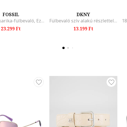
FOSSIL
DKNY
Csillámos karika-fülbevaló, Ezüstszín
Fülbevaló szív alakú részlettel, Aranyszín
23.299 Ft
13.199 Ft