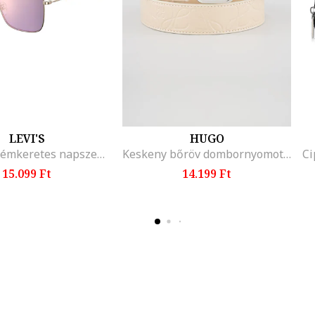
LEVI'S
HUGO
Szögletes fémkeretes napszemüveg, Aranyszín/Lila
Keskeny bőröv dombornyomott logóval, Bézs
15.099 Ft
14.199 Ft