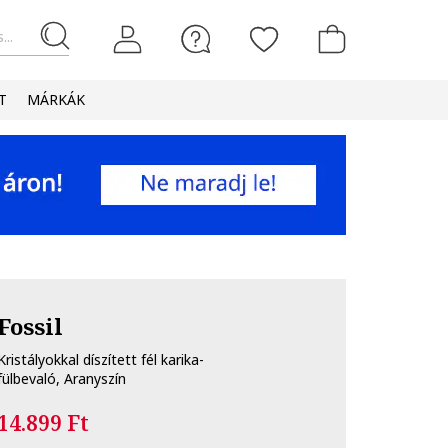
...
T
MÁRKÁK
Fossil
Kristályokkal díszített fél karika-
fülbevaló, Aranyszín
14.899 Ft