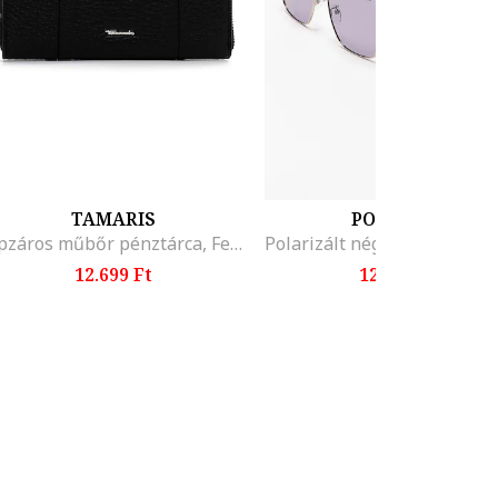
TAMARIS
POLAROID
Cipzáros műbőr pénztárca, Fekete
12.699 Ft
12.999 Ft