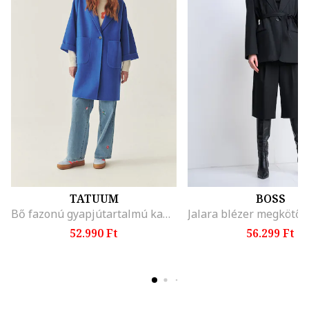
TATUUM
BOSS
Bő fazonú gyapjútartalmú kabát, Királykék
52.990 Ft
56.299 Ft