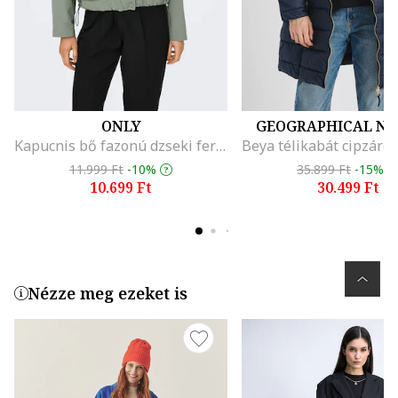
ONLY
GEOGRAPHICAL N
Kapucnis bő fazonú dzseki ferde zsebekkel, Khaki
11.999 Ft
-10%
35.899 Ft
-15%
10.699 Ft
30.499 Ft
Nézze meg ezeket is