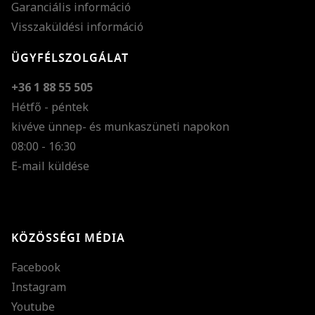
Garanciális információ
Visszaküldési információ
ÜGYFÉLSZOLGÁLAT
+36 1 88 55 505
Hétfő - péntek
kivéve ünnep- és munkaszüneti napokon
Szöveg méretének n
08:00 - 16:30
E-mail küldése
Szöveg méretének c
Szóköz növelése
Szóköz csökkentése
KÖZÖSSÉGI MÉDIA
Sortávolság növelés
Facebook
Sortávolság csökken
Instagram
Színek invertálása
Youtube