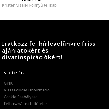
Kristen vízálló könnyű télikabát plüssbéléssel, Tengerészkék
Iratkozz fel hírlevelünkre friss
ajánlatokért és
divatinspirációkért!
SEGÍTSÉG
GYIK
Visszaküldési információ
Cookie Szabályzat
Felhasználási feltételek