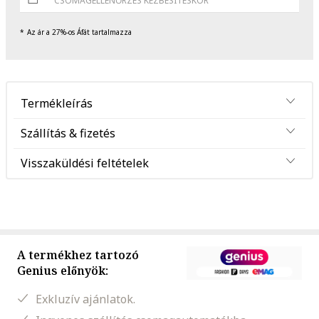
CSOMAGELLENŐRZÉS KÉZBESÍTÉSKOR
Az ár a 27%-os Áfát tartalmazza
Termékleírás
Szállítás & fizetés
Visszaküldési feltételek
A termékhez tartozó
Genius előnyök:
Exkluzív ajánlatok.