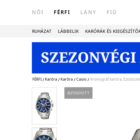
NŐI
FÉRFI
LÁNY
FIÚ
RUHÁZAT
LÁBBELIK
KARÓRÁK ÉS KIEGÉSZÍTŐ
FÉRFI
/
Karóra
/
Karóra
/
Casio
/
Kronográf karóra, Ezüstszí
ELFOGYOTT