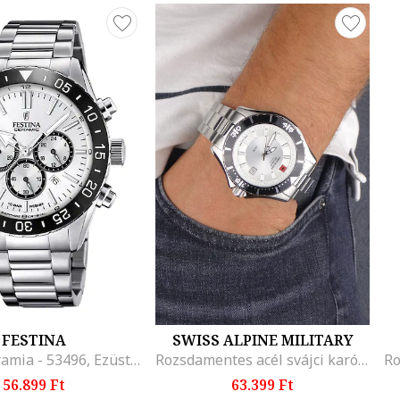
FESTINA
SWISS ALPINE MILITARY
karora, keramia - 53496, Ezüstszín
Rozsdamentes acél svájci karóra
56.899 Ft
63.399 Ft