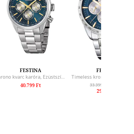
FESTINA
FESTINA
Chrono kvarc karóra, Ezüstszín/Olajkék
40.799 Ft
33.399 Ft
-10%
29.899 Ft