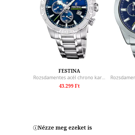
Termékszám
EFV-560D-2A
FESTINA
Rozsdamentes acél chrono karóra, Ezüstszín
43.299 Ft
Nézze meg ezeket is