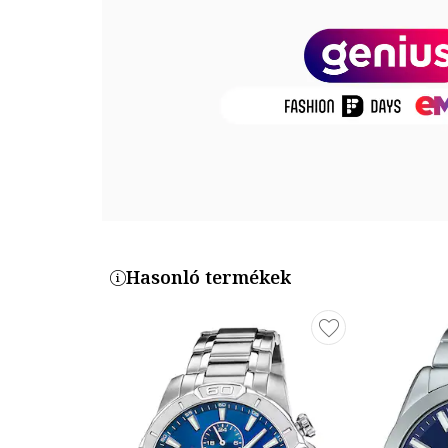
hőhatásnak.
Mutató
Üveg anyaga: ásványi kristály
Számlap színe: kék
Óraszámlap típusa: arab számok, vonalak
Tok
Tok alakja: kerek
Tok anyaga: rozsdamentes acél
Tok színe: ezüstszín
Tok Átmérő: 50 mm
Hasonló termékek
Szíj / Karkötő
Típus: karkötő
Szíj/Karkötő anyaga: rozsdamentes acél
Szíj/karperec színe: ezüstszín/kék