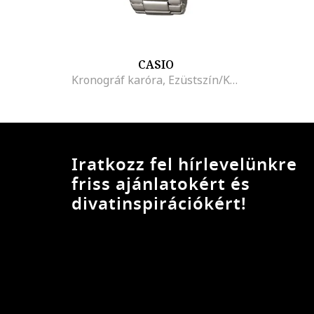
CASIO
Kronográf karóra, Ezüstszín/Kék
Iratkozz fel hírlevelünkre
friss ajánlatokért és
divatinspirációkért!