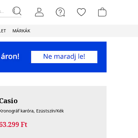
...
LET
MÁRKÁK
Casio
Kronográf karóra, Ezüstszín/Kék
63.299 Ft