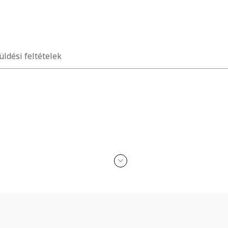
üldési feltételek
n érkezik
kohollal, parfümmel, acetonnal, mosószerrel és koptató felületekkel 