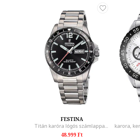
FESTINA
Titán karóra lógós számlappal, Ezüstszín/Fekete
48.999 Ft