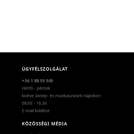
ÜGYFÉLSZOLGÁLAT
+36 1 88 55 505
Hétfő - péntek
kivéve ünnep- és munkaszüneti napokon
08:00 - 16:30
E-mail küldése
KÖZÖSSÉGI MÉDIA