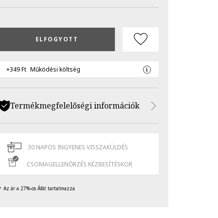
ELFOGYOTT
+349 Ft
Működési költség
Termékmegfelelőségi információk
30 NAPOS INGYENES VISSZAKÜLDÉS
CSOMAGELLENŐRZÉS KÉZBESÍTÉSKOR
Az ár a 27%-os Áfát tartalmazza