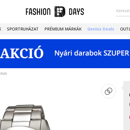
Keresés
K
SPORTRUHÁZAT
PRÉMIUM MÁRKÁK
Genius Deals
OUT
n/Kék