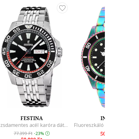
FESTINA
INVICTA
Rozsdamentes acél karóra dátum alkijelzővel, Ezüstszín
77.399 Ft
-23%
50.999 Ft