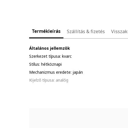
Termékleírás
Szállítás & fizetés
Visszak
Általános jellemzők
Szerkezet típusa: kvarc
Stílus: hétköznapi
Mechanizmus eredete: japán
Kijelző típusa: analóg
Gyűjtemény: edifice
Funkciók: óra, perc, másodperc, dátum, kronométer
Vízálló: 10 atm
Csomagolás: a termék logóval ellátott csomagolásba
Részletek: kerüld a termék ütődését, karcolódását; al