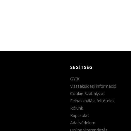
SEGÍTSÉG
GYIK
Visszaküldési információ
Cookie Szabályzat
Felhasználási feltételek
Rólunk
Kapcsolat
Adatvédelem
Online vitarendezés