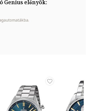
ó Genius előnyök:
magautomatákba.