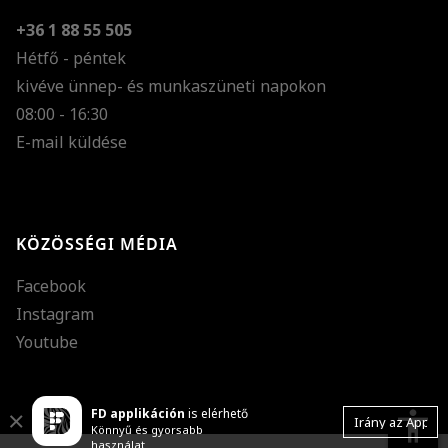
+36 1 88 55 505
Hétfő - péntek
kivéve ünnep- és munkaszüneti napokon
Szöveg méretének n
08:00 - 16:30
E-mail küldése
Szöveg méretének c
Szóköz növelése
Szóköz csökkentése
KÖZÖSSÉGI MÉDIA
Sortávolság növelés
Facebook
Sortávolság csökken
Instagram
Színek invertálása
Youtube
Szürke színárnyalato
FD applikáción
is elérhető
Nagy kurzor
accessibility
Close
Irány az App
Könnyű és gyorsabb
használat