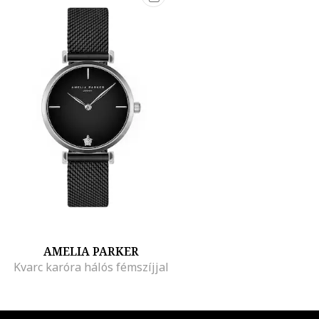
AMELIA PARKER
Kvarc karóra hálós fémszíjjal