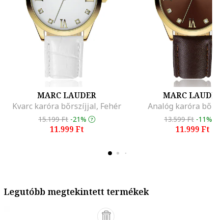
MARC LAUDER
MARC LAUDE
Kvarc karóra bőrszíjjal, Fehér
Analóg karóra bőrsz
15.199 Ft
-21%
13.599 Ft
-11%
11.999 Ft
11.999 Ft
Legutóbb megtekintett termékek