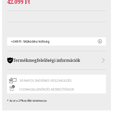
42.099 Ft
+349 Ft
Működési költség
Termékmegfelelőségi információk
30 NAPOS INGYENES VISSZAKÜLDÉS
CSOMAGELLENŐRZÉS KÉZBESÍTÉSKOR
Az ár a 27%-os Áfát tartalmazza