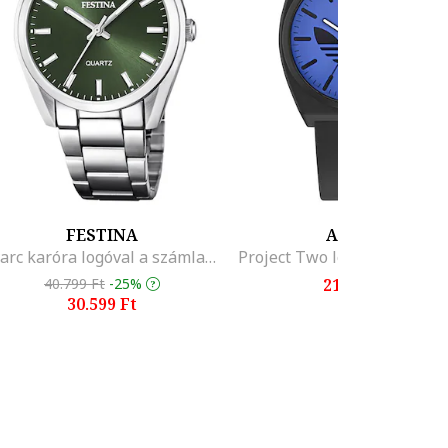
FESTINA
ADIDAS
Kvarc karóra logóval a számlapon
40.799 Ft
-25%
21.699 Ft
30.599 Ft