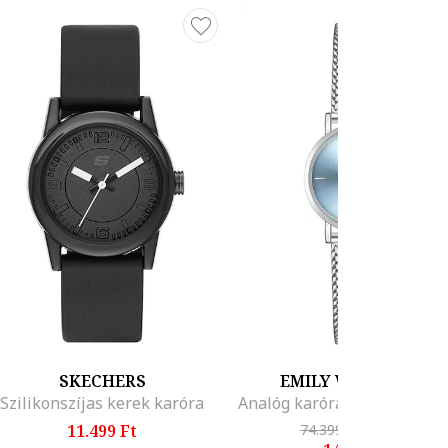
SKECHERS
EMILY WESTWOOD
Szilikonszíjas kerek karóra
11.499 Ft
74.399 Ft
-80%