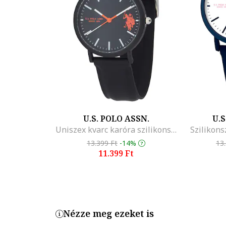
Termékszám
USP3142WH
U.S. POLO ASSN.
U.S
Uniszex kvarc karóra szilikonszíjjal, Fekete
Szilikons
13.399 Ft
-14%
13
11.399 Ft
Nézze meg ezeket is