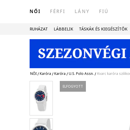
NŐI
FÉRFI
LÁNY
FIÚ
RUHÁZAT
LÁBBELIK
TÁSKÁK ÉS KIEGÉSZÍTŐK
NŐI
/
Karóra
/
Karóra
/
U.S. Polo Assn.
/
Kvarc karóra szilikon
ELFOGYOTT