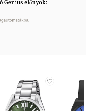
ó Genius előnyök:
magautomatákba.