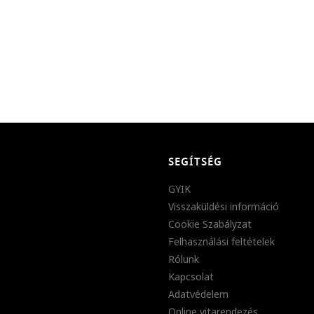
SEGÍTSÉG
GYIK
Visszaküldési információ
Cookie Szabályzat
Felhasználási feltételek
Rólunk
Kapcsolat
Adatvédelem
Online vitarendezés