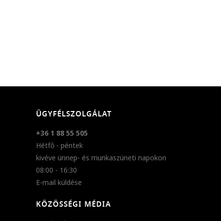
ÜGYFÉLSZOLGÁLAT
+36 1 88 55 505
Hétfő - péntek
kivéve ünnep- és munkaszüneti napokon
08:00 - 16:30
E-mail küldése
KÖZÖSSÉGI MÉDIA