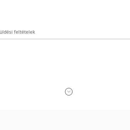
üldési feltételek
n érkezik
kohollal, parfümmel, acetonnal, mosószerrel és koptató felületekkel 