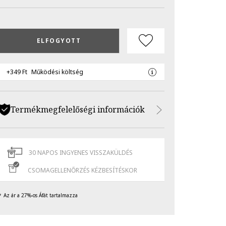
ELFOGYOTT
+349 Ft
Működési költség
Termékmegfelelőségi információk
30 NAPOS INGYENES VISSZAKÜLDÉS
CSOMAGELLENŐRZÉS KÉZBESÍTÉSKOR
Az ár a 27%-os Áfát tartalmazza