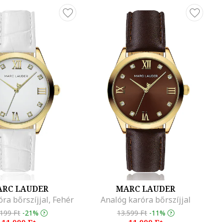
RC LAUDER
MARC LAUDER
óra bőrszíjjal, Fehér
Analóg karóra bőrszíjjal
.199 Ft
-21%
13.599 Ft
-11%