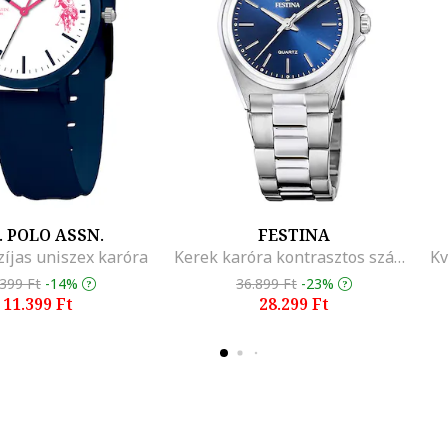
. POLO ASSN.
FESTINA
zíjas uniszex karóra
Kerek karóra kontrasztos számlappal, Ezüstszín
.399 Ft
-14%
36.899 Ft
-23%
11.399 Ft
28.299 Ft