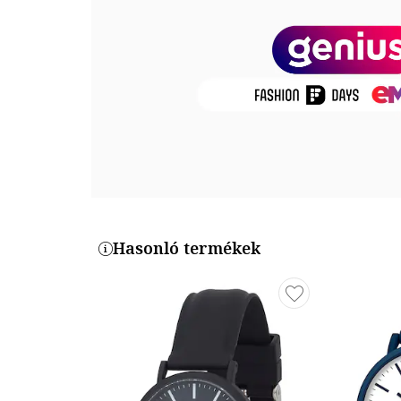
hőhatásnak.
Mutató
Üveg anyaga: ásványi kristály
Számlap színe: tengerészkék
Óraszámlap típusa: vonalak
Tok
Tok alakja: kerek
Tok anyaga: műanyag
Tok színe: fehér
Tok Átmérő: 36 mm
Hasonló termékek
Szíj / Karkötő
Típus: szíj
Szíj/Karkötő anyaga: szilikon
Szíj/karperec színe: fehér/tengerészkék/piros
Szíj/Karkötő hossza: 190 mm