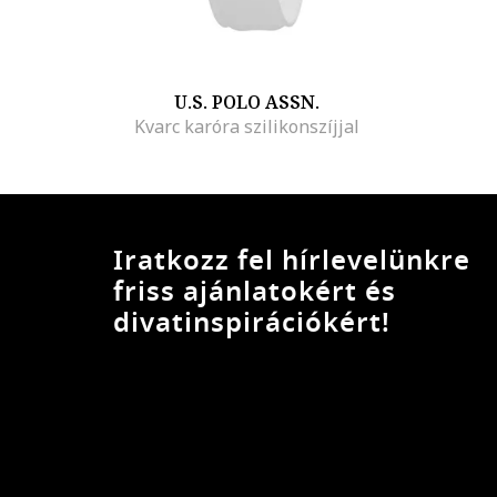
U.S. POLO ASSN.
Kvarc karóra szilikonszíjjal
Iratkozz fel hírlevelünkre
friss ajánlatokért és
divatinspirációkért!