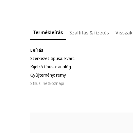
Termékleírás
Szállítás & fizetés
Visszak
Leírás
Szerkezet típusa: kvarc
Kijelző típusa: analóg
Gyűjtemény: remy
Stílus: hétköznapi
Funkciók: óra, perc, másodperc
Zárószerkezet: csatos
Vízálló: 3 atm
Csomagolás: a termék logóval ellátott csomagolásba
Részletek: kerüld a termék ütődését, karcolódását; al