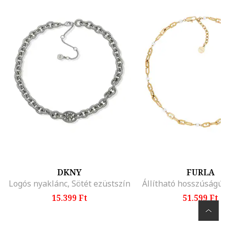
DKNY
FURLA
Logós nyaklánc, Sötét ezüstszín
Állítható hosszúságú 
15.399 Ft
51.599 Ft