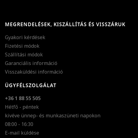
MEGRENDELÉSEK, KISZÁLLÍTÁS ÉS VISSZÁRUK
Gyakori kérdések
Fizetési módok
Szállítási módok
Garanciális információ
Visszaküldési információ
ÜGYFÉLSZOLGÁLAT
+36 1 88 55 505
Hétfő - péntek
kivéve ünnep- és munkaszüneti napokon
Szöveg méretének n
08:00 - 16:30
E-mail küldése
Szöveg méretének c