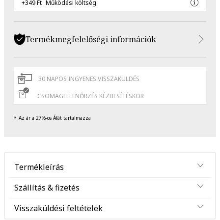
+349 Ft
Működési költség
Termékmegfelelőségi információk
30 NAPOS INGYENES VISSZAKÜLDÉS
CSOMAGELLENŐRZÉS KÉZBESÍTÉSKOR
Az ár a 27%-os Áfát tartalmazza
Termékleírás
Szállítás & fizetés
Visszaküldési feltételek