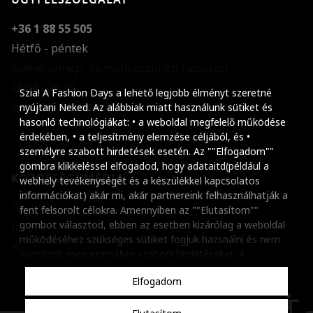
+36 1 88 55 505
Hétfő - péntek
kivéve ünnep- és munkaszüneti napokon
Szöveg méretének n
08:00 - 16:30
Szia! A Fashion Days a lehető legjobb élményt szeretné
E-mail küldése
Szöveg méretének c
nyújtani Neked. Az alábbiak miatt használunk sütiket és
hasonló technológiákat: • a weboldal megfelelő működése
Szóköz növelése
érdekében, • a teljesítmény elemzése céljából, és •
személyre szabott hirdetések esetén. Az ""Elfogadom""
Szóköz csökkentése
gombra klikkeléssel elfogadod, hogy adataitd(például a
KÖZÖSSÉGI MÉDIA
webhely tevékenységét és a készülékkel kapcsolatos
Sortávolság növelés
információkat) akár mi, akár partnereink felhasználhatják a
Facebook
fent felsorolt célokra. Amennyiben az ""Elutasítom""
Sortávolság csökken
gombot választod, ebben az esetben kizárólag a weboldal
Instagram
működéséhez szükséges sütiket fogjuk hazsnálni és nem
Színek invertálása
Youtube
jelenítünk meg szamélyre szabott hirdetéseket. A
beállításaidat bármikor módosíthatod, a ""Beállítások
Szürke színárnyalato
Elfogadom
kezelése"" gombra kattintva. Tudj meg többet
Cookie
Nagy kurzor
szabályzatunkról
.
accessibility