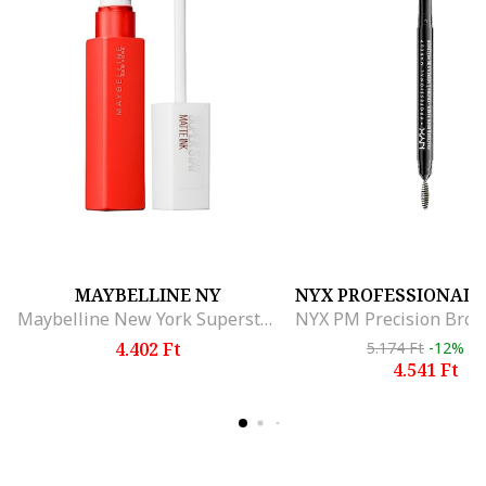
MAYBELLINE NY
NYX PROFESSIONAL
Maybelline New York Superstay Matte Ink Folyékony matt rúzs, 5 ml, Heroine
4.402 Ft
5.174 Ft
-12%
4.541 Ft