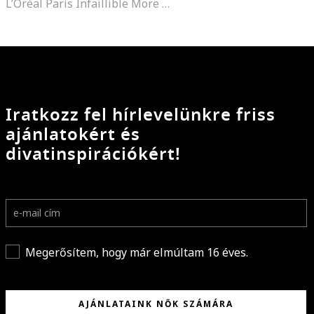
L’Oréal Paris Infaillible More Than Concealer korrektor, Cashmere
Iratkozz fel hírlevelünkre friss
ajánlatokért és
divatinspirációkért!
Megerősítem, hogy már elmúltam 16 éves.
AJÁNLATAINK NŐK SZÁMÁRA