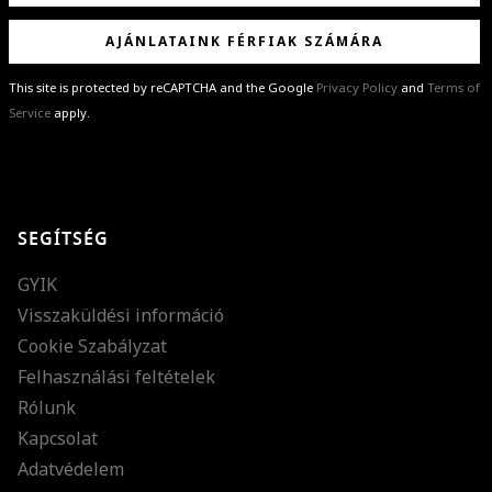
AJÁNLATAINK FÉRFIAK SZÁMÁRA
This site is protected by reCAPTCHA and the Google
Privacy Policy
and
Terms of
Service
apply.
GRATULÁLUNK!
Sikeresen feliratkoztál hírlevelünkre a(z)
%email%
címmel.
Alig várjuk, hogy elküldhessük neked márkáink legújabb kollekcióit,
SEGÍTSÉG
különleges ajánlatainkat és stílustippjeinket!
GYIK
Visszaküldési információ
Cookie Szabályzat
Felhasználási feltételek
Rólunk
Kapcsolat
Adatvédelem