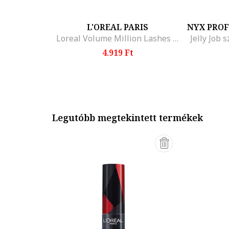
L'OREAL PARIS
NYX PRO
Loreal Volume Million Lashes So Couture Black Eyelash szempillaspirál
Jelly Job s
4.919 Ft
Legutóbb megtekintett termékek