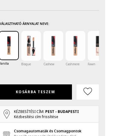
VÁLASZTHATÓ ÁRNYALAT NEVE:
Vanilla
Bisque
Cashew
Cashmere
Fawn
Ivory
Li
KOSÁRBA TESZEM
KÉZBESÍTÉSI CÍM:
PEST - BUDAPESTI
Kézbesítési cím frissítése
Csomagautomaták és Csomagpontok