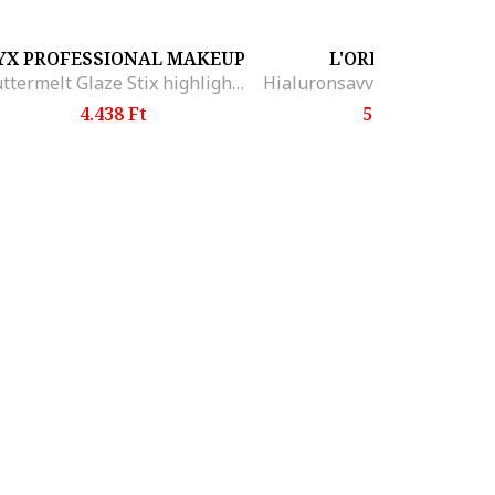
YX PROFESSIONAL MAKEUP
L'OREAL PARIS
Buttermelt Glaze Stix highlighter stift, That's On Melt
4.438 Ft
5.206 Ft