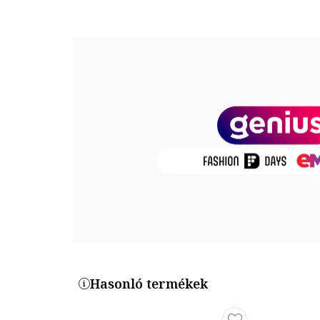
Infaillible More Than Concealer
kétféleképpen haszná
sötét karikák elfedéséért, vagy hagyományos
al
egyetlen mozdulattal. Erős fedésének köszönhetően
összetétele akár eg
Hasonló termékek