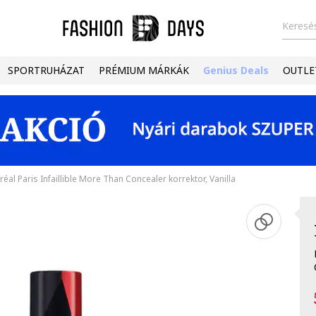
Keresés
SPORTRUHÁZAT
PRÉMIUM MÁRKÁK
Genius Deals
OUTLE
réal Paris Infaillible More Than Concealer korrektor, Vanilla