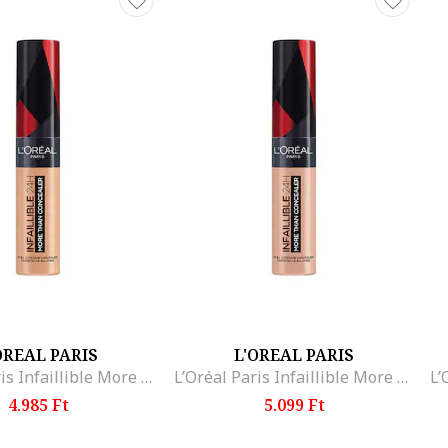
ágának köszönhetően utazáshoz is ideális, praktikus minden női tás
romisszumot, ha a sminkjéről van szó!
OREAL PARIS
L'OREAL PARIS
L’Oréal Paris Infaillible More Than Concealer korrektor, Cashmere
L’Oréal Paris Infaillible More Than Concealer korrektor, Oatmeal
4.985 Ft
5.099 Ft