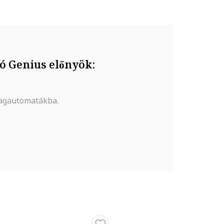
ó Genius előnyök:
k alatti
magautomatákba.
yújt
 tartó