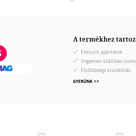
A termékhez tartoz
Exkluzív ajánlatok.
lható
korrektor a L'Oréal Paris-tól.
Korrektorként
a bőrhibák és a szeme
Ingyenes szállítás cso
apozóként
az egész arcra.
Extra széles applikátora
kiemelkedő fedést n
Elsőbbségi kiszállítás.
, szinte mindent elfed az arcbőrön, amit szeretne! Könnyű, hosszan
ész napon át tartó
természetes fedést
biztosít.
GYERÜNK >>