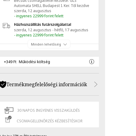
Becsült csomagátvétel kezdete: GLS
Automata SHELL Budapest I. Ker.
Től kezdve
szerda, 12 augusztus
- ingyenes 22999 forint felett
Házhozszállítás futárszolgálattal
szerda, 12 augusztus - hétfő, 17 augusztus
- ingyenes 22999 forint felett
Minden lehetőség
+349 Ft
Működési költség
Termékmegfelelőségi információk
30 NAPOS INGYENES VISSZAKÜLDÉS
CSOMAGELLENŐRZÉS KÉZBESÍTÉSKOR
Az ár a 27%-os Áfát tartalmazza