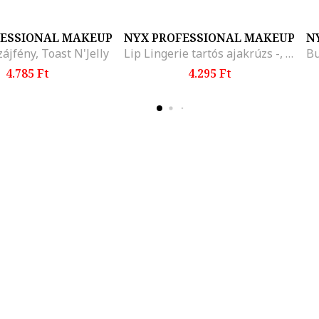
FESSIONAL MAKEUP
NYX PROFESSIONAL MAKEUP
N
zájfény, Toast N'Jelly
Lip Lingerie tartós ajakrúzs -, Lip Lock
4.785 Ft
4.295 Ft