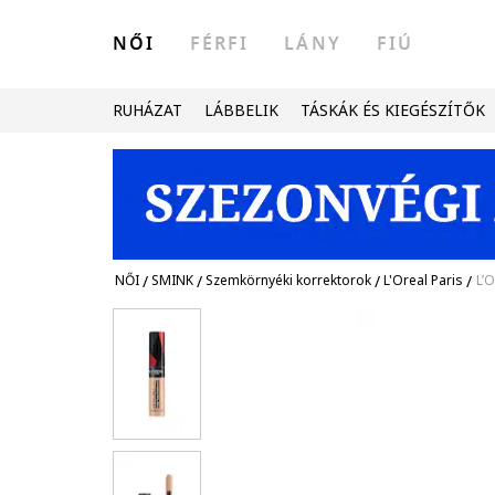
NŐI
FÉRFI
LÁNY
FIÚ
RUHÁZAT
LÁBBELIK
TÁSKÁK ÉS KIEGÉSZÍTŐK
NŐI
/
SMINK
/
Szemkörnyéki korrektorok
/
L'Oreal Paris
/
L’O