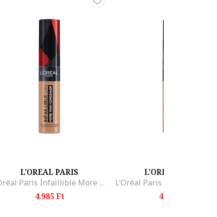
kába.
L'OREAL PARIS
L'OREAL PARIS
L’Oréal Paris Infaillible More Than Concealer korrektor, Cashew
4.985 Ft
4.985 Ft