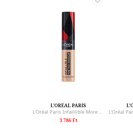
Praktikus csomagolásának és kétféle használhatós
Ne kössön komp
L'OREAL PARIS
L'
L’Oréal Paris Infaillible More Than Concealer korrektor, Ivory
3.786 Ft