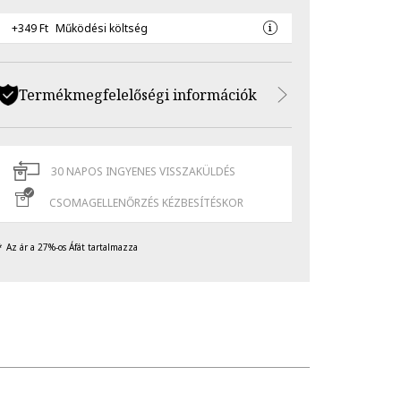
+349 Ft
Működési költség
Termékmegfelelőségi információk
30 NAPOS INGYENES VISSZAKÜLDÉS
CSOMAGELLENŐRZÉS KÉZBESÍTÉSKOR
Az ár a 27%-os Áfát tartalmazza