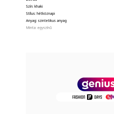
Szín: khaki
Stílus: hétköznapi
Anyag: szintetikus anyag
Minta: egyszínű
Szabás: szűkülő szárú
Hossz: hosszú
Derékrész: középmagas
Zárószerkezet: rögzítés nélküli
Összetétel
Külső anyag: 100% poliészter
Modellinformáció
A modellen látható termék mérete: S.
Modell méretei: Magasság: 177 cm, Mellbőség: 75 cm
Termékszám