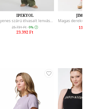
IPEKYOL
JIMMY KEY
Egyenes szárú élvasalt lenvászon nadrág, Zsályazöld
25.731 Ft
-9%
11.464 Ft
23.392 Ft