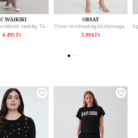
C WAIKIKI
ORSAY
Bő szárú bordázott nadrág, Tópbarna
Chino rövidnadrág középmagas derékrésszel, Bézs
6.495 Ft
5.994 Ft