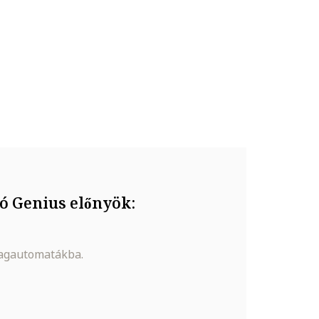
ó Genius előnyök:
magautomatákba.