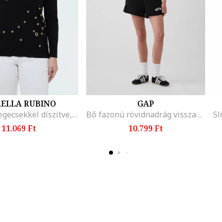
RELLA RUBINO
GAP
Pulóver szegecsekkel díszítve, Fekete
Bő fazonú rövidnadrág visszahajtott szárvégekkel, Fekete,
11.069 Ft
10.799 Ft