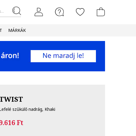
...
T
MÁRKÁK
TWIST
Lefelé szűkülő nadrág, Khaki
9.616 Ft