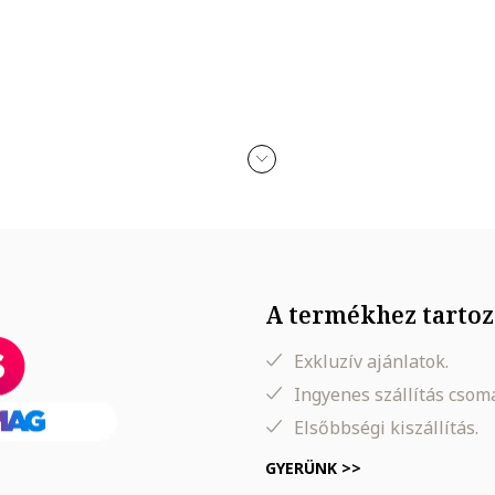
A termékhez tartoz
Exkluzív ajánlatok.
Ingyenes szállítás cso
, Derék: 59 cm, Csípő: 88 cm
Elsőbbségi kiszállítás.
GYERÜNK >>