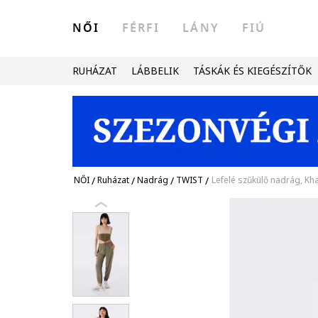
NŐI
FÉRFI
LÁNY
FIÚ
RUHÁZAT
LÁBBELIK
TÁSKÁK ÉS KIEGÉSZÍTŐK
NŐI
/
Ruházat
/
Nadrág
/
TWIST
/
Lefelé szűkülő nadrág, Kha