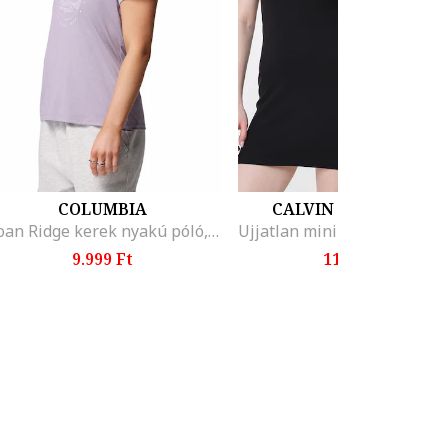
COLUMBIA
CALVIN KLEIN JEANS
Sloan Ridge kerek nyakú póló, Halánylila
9.999 Ft
11.499 Ft