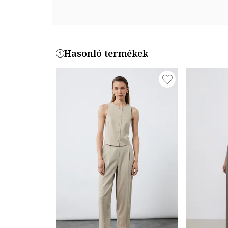
TS1240028004-022
Hasonló termékek