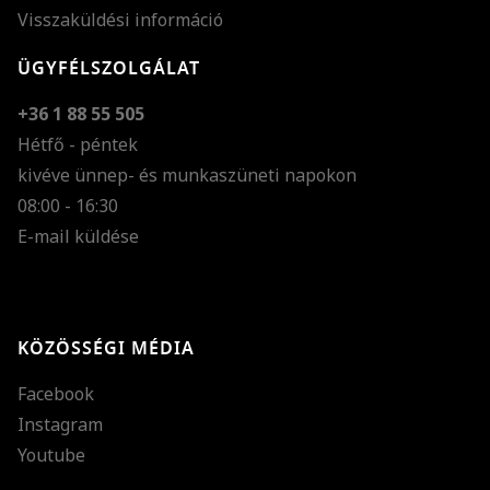
Visszaküldési információ
ÜGYFÉLSZOLGÁLAT
+36 1 88 55 505
Hétfő - péntek
kivéve ünnep- és munkaszüneti napokon
Szöveg méretének n
08:00 - 16:30
E-mail küldése
Szöveg méretének c
Szóköz növelése
Szóköz csökkentése
KÖZÖSSÉGI MÉDIA
Sortávolság növelés
Facebook
Sortávolság csökken
Instagram
Színek invertálása
Youtube