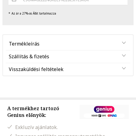
Az ár a 27%-os Áfát tartalmazza
Termékleírás
Szállítás & fizetés
Visszaküldési feltételek
A termékhez tartozó
Genius előnyök:
Exkluzív ajánlatok.