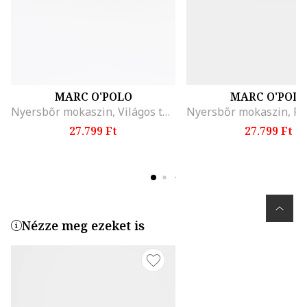
MARC O'POLO
MARC O'POL
Nyersbőr mokaszin, Világos tópbarna
27.799 Ft
27.799 Ft
Nézze meg ezeket is