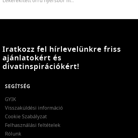
Lekerekített orrú nyersbőr mokaszin, Világos tópbarna
Iratkozz fel hírlevelünkre friss
ajánlatokért és
divatinspirációkért!
SEGÍTSÉG
GYIK
Visszaküldési információ
Cookie Szabályzat
Felhasználási feltételek
Rólunk