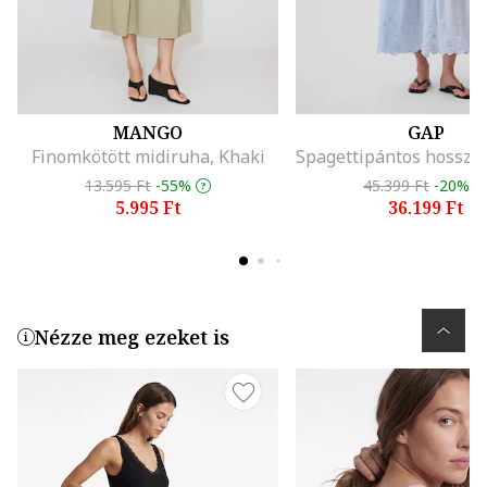
MANGO
GAP
Finomkötött midiruha, Khaki
13.595 Ft
-55%
45.399 Ft
-20%
5.995 Ft
36.199 Ft
Nézze meg ezeket is