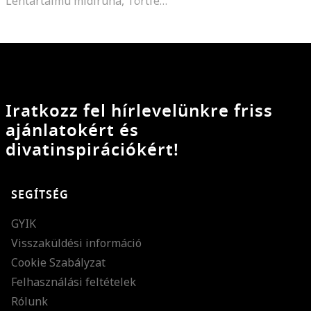
Lentartalmú midiruha, Törtfehér
Iratkozz fel hírlevelünkre friss
ajánlatokért és
divatinspirációkért!
SEGÍTSÉG
GYIK
Visszaküldési információ
Cookie Szabályzat
Felhasználási feltételek
Rólunk