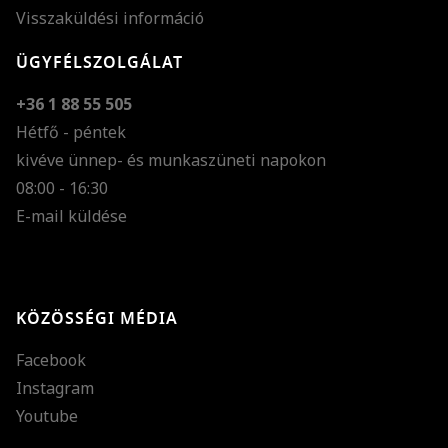
Visszaküldési információ
ÜGYFÉLSZOLGÁLAT
+36 1 88 55 505
Hétfő - péntek
kivéve ünnep- és munkaszüneti napokon
Szöveg méretének n
08:00 - 16:30
E-mail küldése
Szöveg méretének c
Szóköz növelése
Szóköz csökkentése
KÖZÖSSÉGI MÉDIA
Sortávolság növelés
Facebook
Sortávolság csökken
Instagram
Színek invertálása
Youtube