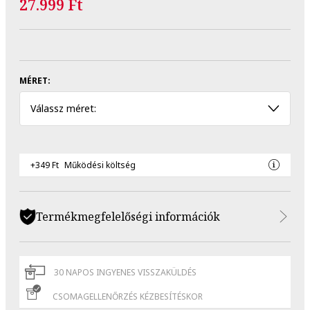
27.999 Ft
MÉRET:
Válassz méret:
+349 Ft
Működési költség
Termékmegfelelőségi információk
30 NAPOS INGYENES VISSZAKÜLDÉS
CSOMAGELLENŐRZÉS KÉZBESÍTÉSKOR