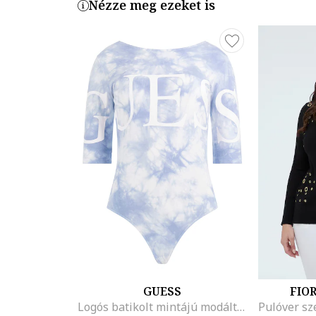
Nézze meg ezeket is
GUESS
FIO
Logós batikolt mintájú modáltartalmú body