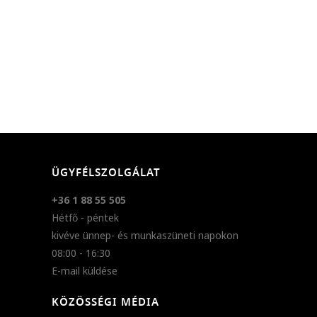
ÜGYFÉLSZOLGÁLAT
+36 1 88 55 505
Hétfő - péntek
kivéve ünnep- és munkaszüneti napokon
08:00 - 16:30
E-mail küldése
KÖZÖSSÉGI MÉDIA