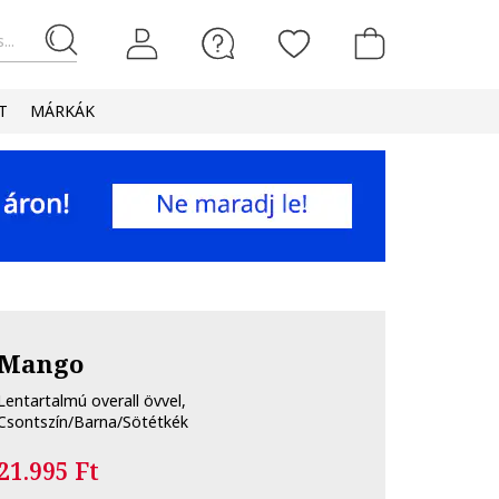
...
T
MÁRKÁK
Mango
Lentartalmú overall övvel,
Csontszín/Barna/Sötétkék
21.995 Ft