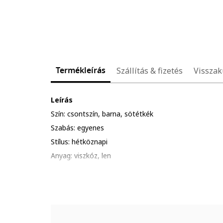
Termékleírás
Szállítás & fizetés
Visszak
Leírás
Szín: csontszín, barna, sötétkék
Szabás: egyenes
Stílus: hétköznapi
Anyag: viszkóz, len
Ujjhossz: rövid ujjú
Nadrág hosszúság: hosszú
Minta: mintás
Zárószerkezet: gombos