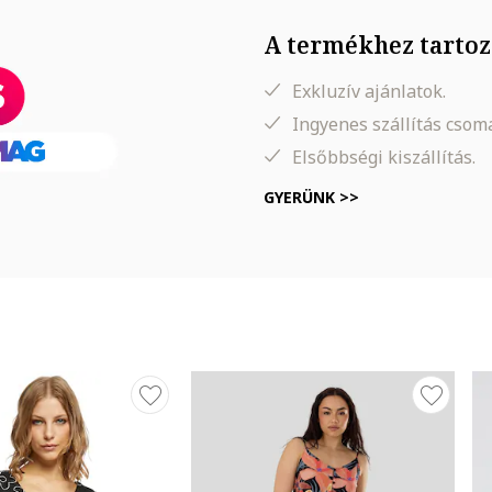
illő övvel
A termékhez tartoz
Exkluzív ajánlatok.
Ingyenes szállítás cso
Elsőbbségi kiszállítás.
GYERÜNK >>