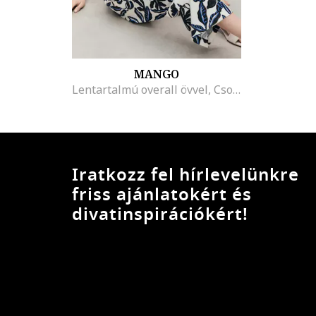
MANGO
Lentartalmú overall övvel, Csontszín/Barna/Sötétkék
Iratkozz fel hírlevelünkre
friss ajánlatokért és
divatinspirációkért!