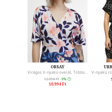
ORSAY
URB
Virágos V-nyakú overál, Többszínű
12.094 Ft
-9%
10.994 Ft