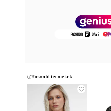
Részletek: átlapolós nyakrész, zsebek az elején, hozzá
Összetétel
Külső anyag: 55% len, 45% viszkóz
Bélés: 80% poliészter, 20% pamut
Termékszám
87058647-52
Hasonló termékek