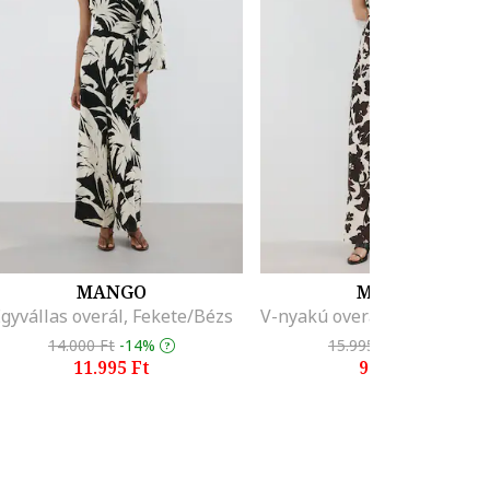
MANGO
MANGO
gyvállas overál, Fekete/Bézs
14.000 Ft
-14%
15.995 Ft
-37%
11.995 Ft
9.995 Ft