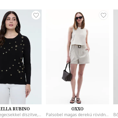
RELLA RUBINO
OXXO
Pulóver szegecsekkel díszítve, Fekete
Palsobel magas derekú rövidnadrág, Világosszürke