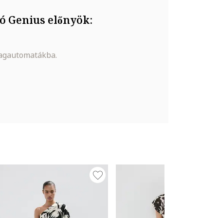
ó Genius előnyök:
magautomatákba.