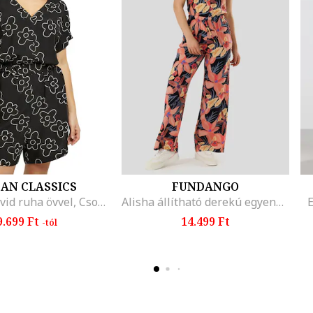
AN CLASSICS
FUNDANGO
V-nyakú rövid ruha övvel, Csontszín/Fekete
Alisha állítható derekú egyenes fazonú overál, Narancssárga/Bézs/Tengerészkék
E
9.699 Ft
14.499 Ft
-tól