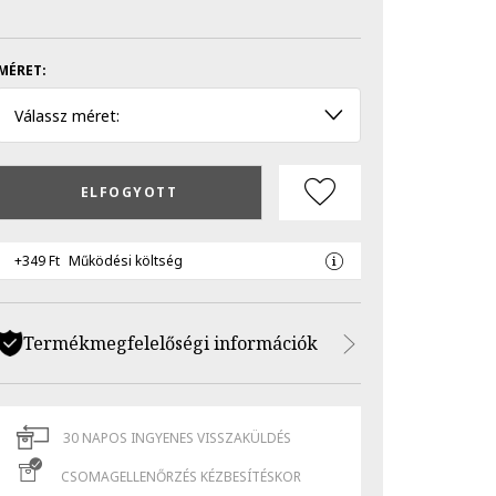
MÉRET:
Válassz méret:
ELFOGYOTT
+349 Ft
Működési költség
Termékmegfelelőségi információk
30 NAPOS INGYENES VISSZAKÜLDÉS
CSOMAGELLENŐRZÉS KÉZBESÍTÉSKOR