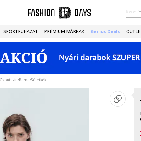
Keresés
SPORTRUHÁZAT
PRÉMIUM MÁRKÁK
Genius Deals
OUTLE
, Csontszín/Barna/Sötétkék