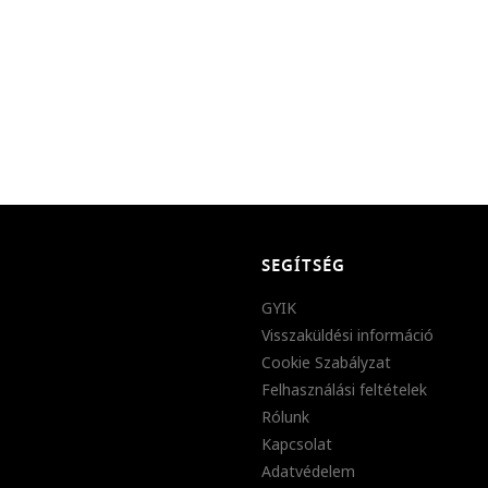
SEGÍTSÉG
GYIK
Visszaküldési információ
Cookie Szabályzat
Felhasználási feltételek
Rólunk
Kapcsolat
Adatvédelem