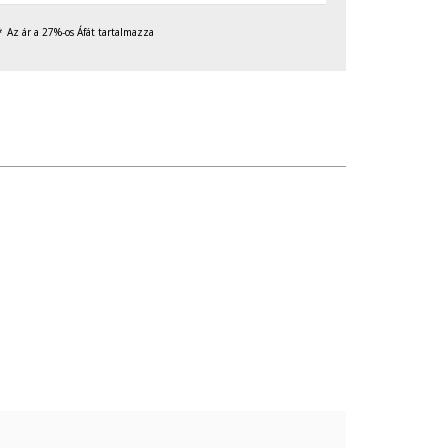
Az ár a 27%-os Áfát tartalmazza