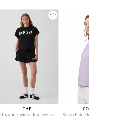
GAP
COLUMBIA
Bő fazonú rövidnadrág visszahajtott szárvégekkel, Fekete,