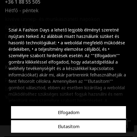
+36 1 88 55 505
Hétfő - péntek
kivéve ünnep- és munkaszüneti napokon
Szöveg méretének n
08:00 - 16:30
Szia! A Fashion Days a lehető legjobb élményt szeretné
E-mail küldése
Szöveg méretének c
nyújtani Neked. Az alábbiak miatt használunk sütiket és
hasonló technológiákat: • a weboldal megfelelő működése
Szóköz növelése
érdekében, • a teljesítmény elemzése céljából, és •
személyre szabott hirdetések esetén. Az ""Elfogadom""
Szóköz csökkentése
gombra klikkeléssel elfogadod, hogy adataitd(például a
KÖZÖSSÉGI MÉDIA
webhely tevékenységét és a készülékkel kapcsolatos
Sortávolság növelés
információkat) akár mi, akár partnereink felhasználhatják a
Facebook
fent felsorolt célokra. Amennyiben az ""Elutasítom""
Sortávolság csökken
gombot választod, ebben az esetben kizárólag a weboldal
Instagram
működéséhez szükséges sütiket fogjuk hazsnálni és nem
Színek invertálása
Youtube
jelenítünk meg szamélyre szabott hirdetéseket. A
beállításaidat bármikor módosíthatod, a ""Beállítások
Szürke színárnyalato
Elfogadom
kezelése"" gombra kattintva. Tudj meg többet
Cookie
Nagy kurzor
szabályzatunkról
.
accessibility
Elutasítom
Linkek aláhúzása