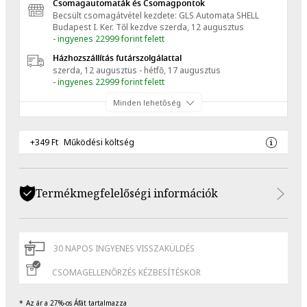
Csomagautomaták és Csomagpontok
Becsült csomagátvétel kezdete: GLS Automata SHELL
Budapest I. Ker.
Től kezdve
szerda, 12 augusztus
- ingyenes 22999 forint felett
Házhozszállítás futárszolgálattal
szerda, 12 augusztus - hétfő, 17 augusztus
- ingyenes 22999 forint felett
Minden lehetőség
+349 Ft
Működési költség
Termékmegfelelőségi információk
30 NAPOS INGYENES VISSZAKÜLDÉS
CSOMAGELLENŐRZÉS KÉZBESÍTÉSKOR
Az ár a 27%-os Áfát tartalmazza