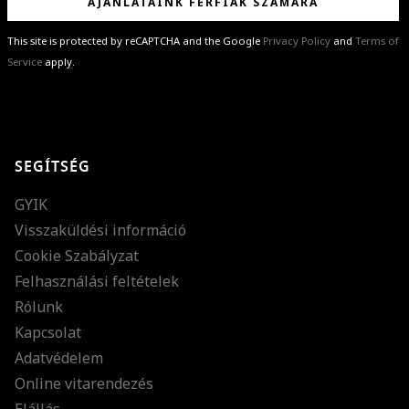
AJÁNLATAINK FÉRFIAK SZÁMÁRA
This site is protected by reCAPTCHA and the Google
Privacy Policy
and
Terms of
Service
apply.
GRATULÁLUNK!
Sikeresen feliratkoztál hírlevelünkre a(z)
%email%
címmel.
Alig várjuk, hogy elküldhessük neked márkáink legújabb kollekcióit,
SEGÍTSÉG
különleges ajánlatainkat és stílustippjeinket!
GYIK
Visszaküldési információ
Cookie Szabályzat
Felhasználási feltételek
Rólunk
Kapcsolat
Adatvédelem
Online vitarendezés
Elállás