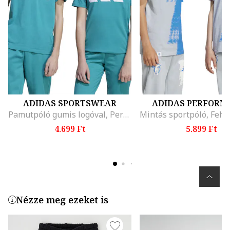
ADIDAS SPORTSWEAR
ADIDAS PERFORM
Pamutpóló gumis logóval, Perzsazöld
4.699 Ft
5.899 Ft
Nézze meg ezeket is