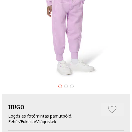
HUGO
Logós és fotómintás pamutpóló,
Fehér/Fukszia/Világoskék