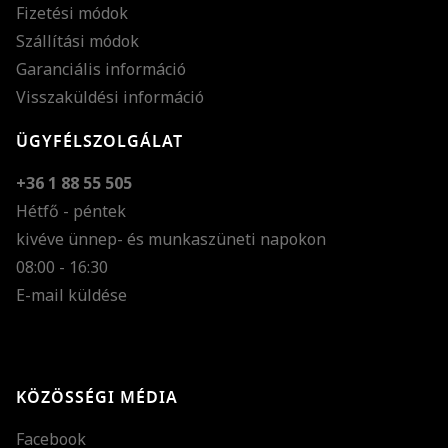
Fizetési módok
Szállítási módok
Garanciális információ
Visszaküldési információ
ÜGYFÉLSZOLGÁLAT
+36 1 88 55 505
Hétfő - péntek
kivéve ünnep- és munkaszüneti napokon
Szöveg méretének n
08:00 - 16:30
E-mail küldése
Szöveg méretének c
Szóköz növelése
Szóköz csökkentése
KÖZÖSSÉGI MÉDIA
Sortávolság növelés
Facebook