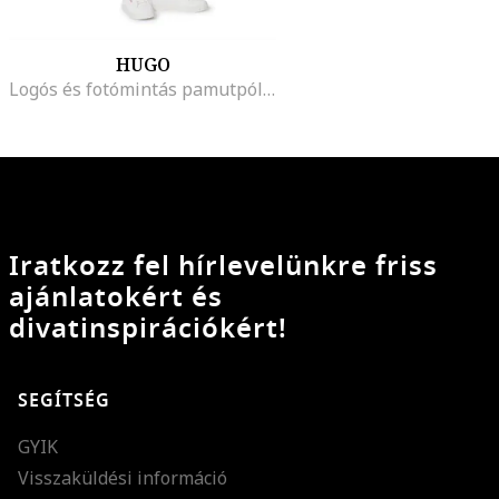
HUGO
Logós és fotómintás pamutpóló, Fehér/Fukszia/Világoskék
Iratkozz fel hírlevelünkre friss
ajánlatokért és
divatinspirációkért!
SEGÍTSÉG
GYIK
Visszaküldési információ